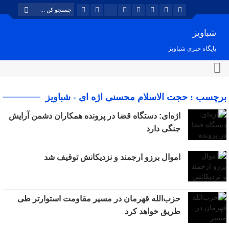
شباویز
پایگاه خبری شباویز
برچسب : حجت الاسلام محسنی اژه ای - شباویز
اژه‌ای: دستگاه قضا در پرونده همکاران دشمن آرایش
جنگی دارد
اموال برزو ارجمند و نزدیکانش توقیف شد
حزب‌الله قهرمان در مسیر مقاومت استوارتر طی
طریق خواهد کرد