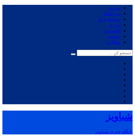
ورزش
بین الملل
ارتباط با ما
انرژی
اقتصادی
جامعه
مقالات
شباویز
پایگاه خبری شباویز