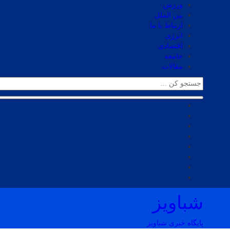
ورزش
بین الملل
ارتباط با ما
انرژی
اقتصادی
جامعه
مقالات
شباویز
پایگاه خبری شباویز