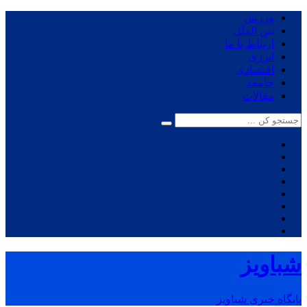
ورزش
بین الملل
ارتباط با ما
انرژی
اقتصادی
جامعه
مقالات
شباویز
پایگاه خبری شباویز