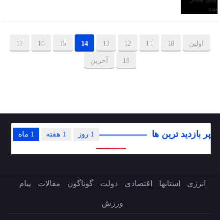
اولین
10
11
12
13
14
15
16
17
18
آخرین
پر بازدید ترین ها
1 روز
1 هفته
1 ماه
انرژی
استانها
اقتصادی
دولت
گوناگون
مقالات
پیام
ورزش