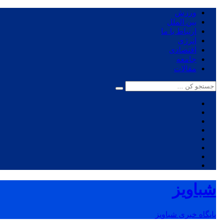
ورزش
بین الملل
ارتباط با ما
انرژی
اقتصادی
جامعه
مقالات
شباویز
پایگاه خبری شباویز