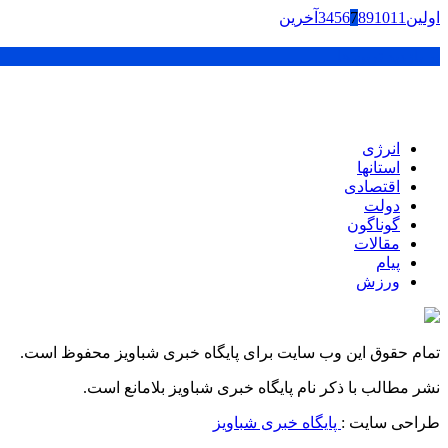
اولین
11
10
9
8
7
6
5
4
3
آخرین
پر بازدید ترین ها
انرژی
استانها
اقتصادی
دولت
گوناگون
مقالات
پیام
ورزش
تمام حقوق این وب سایت برای پایگاه خبری شباویز محفوظ است.
نشر مطالب با ذکر نام پایگاه خبری شباویز بلامانع است.
طراحی سایت :
پایگاه خبری شباویز