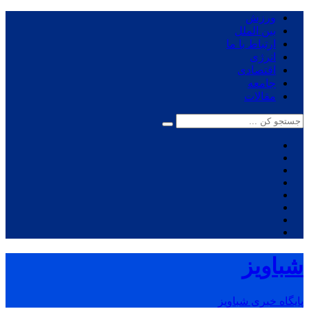
ورزش
بین الملل
ارتباط با ما
انرژی
اقتصادی
جامعه
مقالات
شباویز
پایگاه خبری شباویز