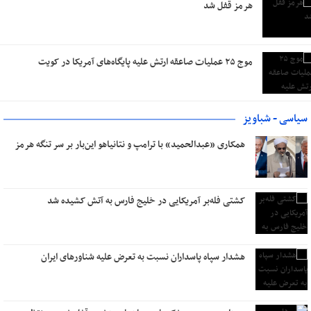
هرمز قفل شد
موج ۲۵ عملیات صاعقه ارتش علیه پایگاه‌های آمریکا در کویت
سیاسی - شباویز
همکاری «عبدالحمید» با ترامپ و نتانیاهو این‌بار بر سر تنگه هرمز
کشتی فله‌بر آمریکایی در خلیج فارس به آتش کشیده شد
هشدار سپاه پاسداران نسبت به تعرض علیه شناورهای ایران