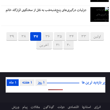
جزئیات درگیری‌های پنج‌شنبه‌شب به نقل از سخنگوی قرارگاه خاتم
اولین
33
34
35
36
37
38
39
40
41
آخرین
پر بازدید ترین ها
1 روز
1 هفته
1 ماه
انرژی
استانها
اقتصادی
دولت
گوناگون
مقالات
پیام
ورزش