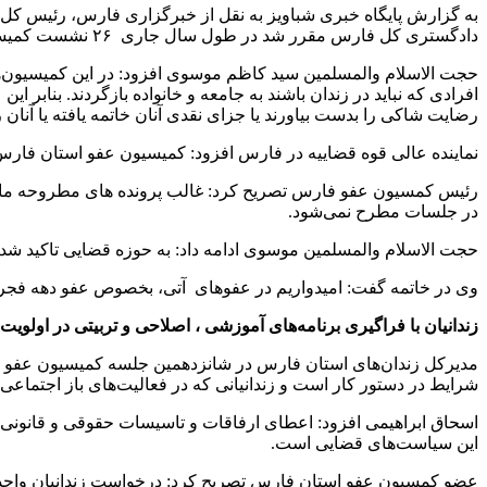
به گزارش پایگاه خبری شباویز به نقل از خبرگزاری فارس، رئیس کل 
دادگستری کل فارس مقرر شد در طول سال جاری ۲۶ نشست کمیسیون برگزار و نسبت به درخواست‌های وارده اتخاذ تصمیم شود که تا کنون ۱۶ جلسه آن برگزار شده است.
حجت الاسلام والمسلمین سید کاظم موسوی افزود: در این کمیسیون‌ها در
افرادی که نباید در زندان باشند به جامعه و خانواده بازگردند. بنابر ا
رضایت شاکی را بدست بیاورند یا جزای نقدی آنان خاتمه یافته یا آنان
نماینده عالی قوه قضاییه در فارس افزود: کمیسیون عفو استان فارس
رئیس کمسیون عفو فارس تصریح کرد: غالب پرونده های مطروحه ما، 
در جلسات مطرح نمی‌شود.
حجت الاسلام والمسلمین موسوی ادامه داد: به حوزه قضایی تاکید شده
وی در خاتمه گفت: امیدواریم در عفوهای آتی، بخصوص عفو دهه فجر، ا
زندانیان با فراگیری برنامه‌های آموزشی ، اصلاحی و تربیتی در اولویت
مدیرکل زندان‌های استان فارس در شانزدهمین جلسه کمیسیون عفو دست
شرایط در دستور کار است و زندانیانی که در فعالیت‌های باز اجتماع
اسحاق ابراهیمی افزود: اعطای ارفاقات و تاسیسات حقوقی و قانونی ب
این سیاست‌های قضایی است.
عضو کمسیون عفو استان فارس تصریح کرد: درخواست زندانیان واجد 