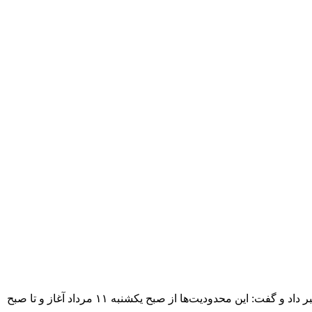
رئیس پلیس راه ایلام از اعمال محدودیت تردد خودروهای سنگین در محورهای منتهی به مرز مهران همزمان با افزایش ورود زائران اربعین خبر داد و گفت: این محدودیت‌ها از صبح یکشنبه ۱۱ مرداد آغاز و تا صبح