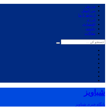
ورزش
بین الملل
ارتباط با ما
انرژی
اقتصادی
جامعه
مقالات
شباویز
پایگاه خبری شباویز