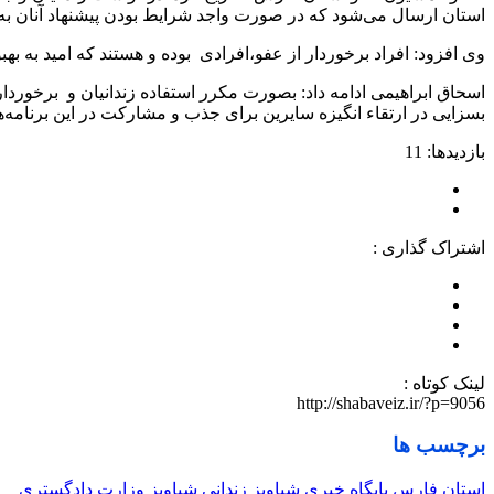
استان ارسال می‌شود که در صورت واجد شرایط بودن پیشنهاد آنان ب
وی افزود: افراد برخوردار از عفو،افرادی بوده و هستند که امید به بهبو
اسحاق ابراهیمی ادامه داد: بصورت مکرر استفاده زندانیان و برخوردا
بسزایی در ارتقاء انگیزه سایرین برای جذب و مشارکت در این برنامه‌ه
بازدیدها: 11
اشتراک گذاری :
لینک کوتاه :
http://shabaveiz.ir/?p=9056
برچسب ها
استان فارس
پایگاه خبری شباویز
زندانی
شباویز
وزارت دادگستری