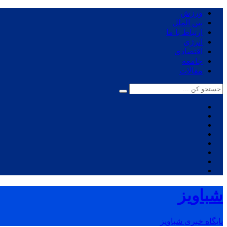
ورزش
بین الملل
ارتباط با ما
انرژی
اقتصادی
جامعه
مقالات
شباویز
پایگاه خبری شباویز