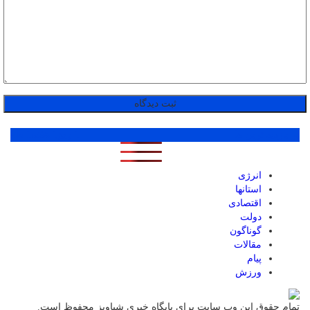
پر بازدید ترین ها
1 روز
1 هفته
1 ماه
انرژی
استانها
اقتصادی
دولت
گوناگون
مقالات
پیام
ورزش
تمام حقوق این وب سایت برای پایگاه خبری شباویز محفوظ است.