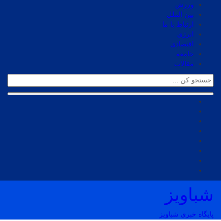
ورزش
بین الملل
ارتباط با ما
انرژی
اقتصادی
جامعه
مقالات
شباویز
پایگاه خبری شباویز