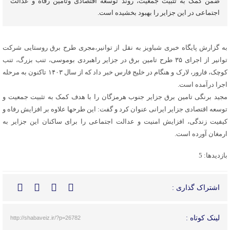
ضمن کمک به تثبیت جمعیت، روند توسعه اقتصادی وتامین رفاه و عدالت
اجتماعی در این جزایر را بهبود بخشیده است.
به گزارش پایگاه خبری شباویز به نقل از توانیر،مجری طرح برق روستایی شرکت
توانیر از اجرای ۳۵ طرح تامین برق در جزایر راهبردی بوموسی، تنب بزرگ، تنب
کوچک، فارور، لارک و هنگام در خلیج فارس خبر داد که از سال ۱۴۰۳ تاکنون به مرحله
اجرا درآمده است.
مجید برنگی تامین برق جزایر جنوب هرمزگان را با هدف کمک به تثبیت جمعیت و
توسعه اقتصادی جزایر ایرانی عنوان کرد و گفت: این طرحها علاوه بر افزایش رفاه و
کیفیت زندگی، افزایش امنیت و عدالت اجتماعی را برای ساکنان این جزایر به
ارمغان آورده است.
بازدیدها: 5
اشتراک گذاری :
لینک کوتاه :
http://shabaveiz.ir/?p=26782