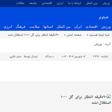
ورزش
بین الملل
ارتباط با ما
انرژی
اقتصادی
جامعه
مقالات
شباویز
پایگاه خبری شباویز
ورزش
اقتصادی
ایران
بین الملل
استانها
سلامت
فرهنگ
انرژی
شما اینجا هستید »
صفحه اصلی »
۹۰دقیقه انتظار برای گل ۱۰۰۰ استقلال:نشد
گروه :
ورزش
شناسه :
4696
۰۲ شهریور ۱۴۰۲ - ۰:۰۴
۰
دیدگاه
ارسال توسط :
میثم نظری