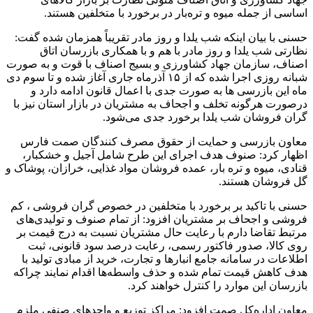
اساسی از جمله میوه و تره‌بار در برخورد با متخلفین هستند.
حسنی با بیان اینکه شب یلدا و روز مادر تقریباً همزمان شده گفت:
نظارتی شب یلدا و روز مادر با هم و با همکاری بازرسان اتاق
اصناف، سازمان جهاد کشاورزی و بسیج اصناف با قوت و به صورت
شبانه روزی اجرا شده که از ۱۵ آذرماه جاری آغاز شده و تا سوم دی
ماه این بازرسی ها به صورت جدی با اعمال قانون ادامه دارد و
درصورت هرگونه تخلف و اجحاف به مشتریان در بازار استان نیز با
گران فروشان شب یلدا برخورد جدی می‌شود.
معاون بازرسی و حمایت از حقوق مصرف کنندگان صمت فارس
اظهار کرد: صنوف هدف اجرای این طرح شامل آجیل و خشکبار،
قنادی، میوه و تره بار، عمده فروشان مواد غذایی، خرازان، پوشاک و
گل فروشان هستند.
حسنی با تاکید بر برخورد با متخلفین در خصوص گران فروشی ، کم
فروشی و اجحاف بر مشتریان افزود: از تمام صنوف و تولیدی‌های
مرتبط تقاضا دارم با رعایت حال مشتریان نسبت به درج قیمت بر
روی کالا، صدور فاکتور رسمی، رعایت درصد سود قانونی، ثبت
اطلاعات در سامانه جامع انبارها و تجارت، خرید از مبادی تولید با
هدف کاهش قیمت تمام شده و حذف واسطه‌ها اقدام نمایند چراکه
بازرسان این موارد را کنترل خواهند کرد.
معاون اداره‌کل صمت افزود: مراکز توزیع و واحدهای صنفی ملزم