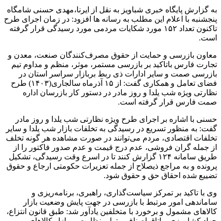
به گزارش پایگاه خبری شباویز به نقل از ایرنا،مهدی حسنی شامگاه
پنجشنبه با اعلام این مطلب به رسانه ها افزود:‌ در زمان اجرای طرح
تاکنون تعداد ۱۵۲ مورد شکایات مردمی مورد رسیدگی قرار گرفته
است.
معاون بازرسی و حمایت از حقوق مصرف‌کنندگان صنعت، معدن و
تجارت فارس باتاکید بر بازرسی مستمر، موثر، منظم و مداوم تیم
بازرسی صمت و سایر ادارات ذی ربط بربازار سراسر استان در
فضای تعامل و همکاری گفت: از ۱۵ آذرماه سالجاری(۱۴۰۳) طرح
نظارتی ویژه شب یلدا و روز مادر در دستور کار بازرسان اداره
صمت فارس قرار گرفته است.
حسنی با اشاره بر اجرای طرح ویژه نظارتی شب یلدا و روز مادر
گفت: به منظور تسریع در رسیدگی به تخلفات بازار شب یلدا و سایر
تخلفات اقتصادی، مردم می‌توانند در صورت مشاهده هر گونه تخلف
از جمله گران فروشی، عدم درج قیمت و عدم صدور فاکتور را از
طریق سامانه ۱۲۴ گزارش کنند تا در اسرع وقت رسیدگی، تشکیل
پرونده و به مراجع ذیصلاح از جمله تعزیرات حکومتی ارجاع و حقوق
تضییع شده احقاق حق و حقوق شود.
وی با تاکید بر تمرکز سیاست‌گذاری، راهبری، برنامه‌ریزی و
ساماندهی امور مرتبط با بازرسی در جهت پایش وضعیت بازار
کالاهای مشمول و برخورد با متخلفین یادآور شد: طبق قانون انتزاع،
جهاد کشاورزی و اتاق اصناف متولی نظارت بر بازار کالاهای