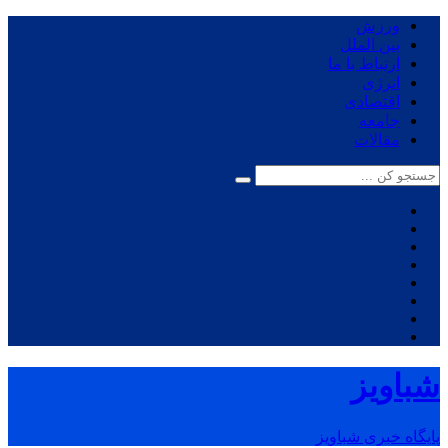
ورزش
بین الملل
ارتباط با ما
انرژی
اقتصادی
جامعه
مقالات
شباویز
پایگاه خبری شباویز