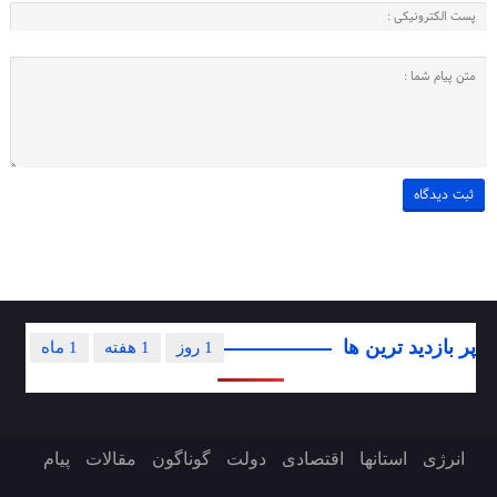
پر بازدید ترین ها
1 روز
1 هفته
1 ماه
انرژی
استانها
اقتصادی
دولت
گوناگون
مقالات
پیام