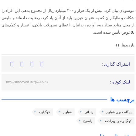
موسویان بیان کرد: بیش از یک هزار و ۳۰۰ میلیارد ریال از مجموع بدهی این افراد را
شکات و طلبکاران که به عنوان خیرین باید از آنان یاد کرد، رضایت داده‌اند و مابقی
از محل منابع ستاد دیه، آورده زندانیان، اعطای تسهیلات بانکی، اعسار و کمک‌های
بلاعوض تأمین شده است.
بازدیدها: 11
اشتراک گذاری :
لینک کوتاه :
http://shabaveiz.ir/?p=20573
برچسب ها
پایگاه خبری شباویز
زندانی
شباویز
کهگیلویه
کهگیلویه و بویراحمد
یاسوج