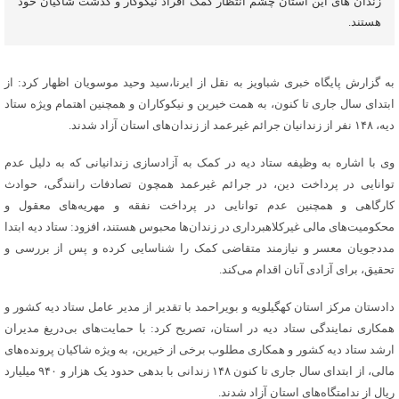
زندان های این استان چشم انتظار کمک افراد نیکوکار و گذشت شاکیان خود
هستند.
به گزارش پایگاه خبری شباویز به نقل از ایرنا،سید وحید موسویان اظهار کرد: از
ابتدای سال جاری تا کنون، به همت خیرین و نیکوکاران و همچنین اهتمام ویژه ستاد
دیه، ۱۴۸ نفر از زندانیان جرائم غیرعمد از زندان‌های استان آزاد شدند.
وی با اشاره به وظیفه ستاد دیه در کمک به آزادسازی زندانیانی که به دلیل عدم
توانایی در پرداخت دین، در جرائم غیرعمد همچون تصادفات رانندگی، حوادث
کارگاهی و همچنین عدم توانایی در پرداخت نفقه و مهریه‌های معقول و
محکومیت‌های مالی غیرکلاهبرداری در زندان‌ها محبوس هستند، افزود: ستاد دیه ابتدا
مددجویان معسر و نیازمند متقاضی کمک را شناسایی کرده و پس از بررسی و
تحقیق، برای آزادی آنان اقدام می‌کند.
دادستان مرکز استان کهگیلویه و بویراحمد با تقدیر از مدیر عامل ستاد دیه کشور و
همکاری نمایندگی ستاد دیه در استان، تصریح کرد: با حمایت‌های بی‌دریغ مدیران
ارشد ستاد دیه کشور و همکاری مطلوب برخی از خیرین، به ویژه شاکیان پرونده‌های
مالی، از ابتدای سال جاری تا کنون ۱۴۸ زندانی با بدهی حدود یک هزار و ۹۴۰ میلیارد
ریال از ندامتگاه‌های استان آزاد شدند.