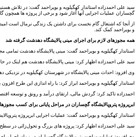
گچساران عملیات اجرایی آنها آغاز شود و برخی از پروژه ها همچون گاز مختار، 
از آنجا که اشتغال گام نخست برای داشتن یک زندگی نرمال است امید
و بویراحمد کمک کند.
همه مجوزهای لازم برای اجرای مینی پالایشگاه دهدشت گرفته شد
استاندار کهگیلویه و بویراحمد گفت: مینی پالایشگاه دهدشت تمامی م
سید علی احمدزاده اظهار کرد: مینی پالایشگاه دهدشت هم اینک در ح
وی افزود: احداث مینی پالایشگاه در شهرستان کهگیلویه در نزدیکی دهدشت با ظرفیت تولید روزانه ۱۰ هزار بشکه بن
استاندار کهگیلویه و بویراحمد ابراز کرد: با راه اندازی این طرح افزون بر ۵۰۰ نفر شغل در منطقه محروم کهگیلویه ایجاد می ش
احمدزاده تاکید کرد: گردش مالی، ارتقای درآمد و رونق و توسعه اقتص
ابرپروژه پتروپالایشگاه گچساران در مراحل پایانی برای کسب مجوز
استاندار کهگیلویه و بویراحمد گفت: عملیات اجرایی ابرپروژه پتروپا
سید علی احمدزاده اظهار کرد: پروژه های بزرگ و تحول‌زائی در سطح 