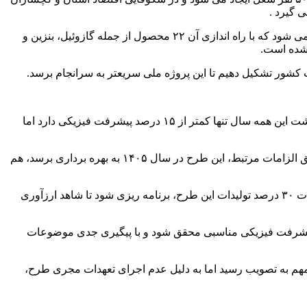
استاندار کهگیلویه و بویراحمد عنوان کرد: این ابر پروژه اقتصادی در زمینی به مساحت ۲۱۵ هکتار در منطقه لیشتر روستای آب انجیر ساخته می شود که با راه اندازی آن ۲۲ محصول از جمله گازوئیل، بنزین و
ت کشور تشکیل دهیم تا این پروژه ملی سریعتر به سرانجام برسد.
عملیات اجرایی کارخانه بیواتانول باشت که مهرماه سال ۱۳۹۸ در زمینی به مساحت ۱۵ هکتار در شهرک صنعتی خان احمد آغاز شده و با گذشت این همه سال تنها کمتر از ۱۵ درصد پیشرفت فیزیکی دارد اما
مدیرکل صنعت، معدن و تجارت کهگیلویه و بویراحمد گفت: عملیات اجرایی این طرح در سال ۱۳۹۸ آغاز شد و با تامین اعتبار مورد نیاز و تحقق الزامات مرتبط، این طرح در سال ۱۴۰۵ به بهره برداری برسد، هم
موسویان با اشاره به ظرفیت تولید ۶۶ میلیون لیتری پیش بینی شده این طرح، افزود: با توجه به نزدیکی طرح به بنادر جنوبی، باید برای صادرات ۳۰ درصد تولیدات این طرح، برنامه ریزی شود تا شاهد ارزآوری
صدی، باید تلاش شود تا ضمن تامین منابع مالی، پیشرفت فیزیکی مناسبی محقق شود و با پیگیری جدی موضوعات
ین طرح مهم به تصویب رسید اما به دلیل عدم اجرای تعهدات مجری طرح،