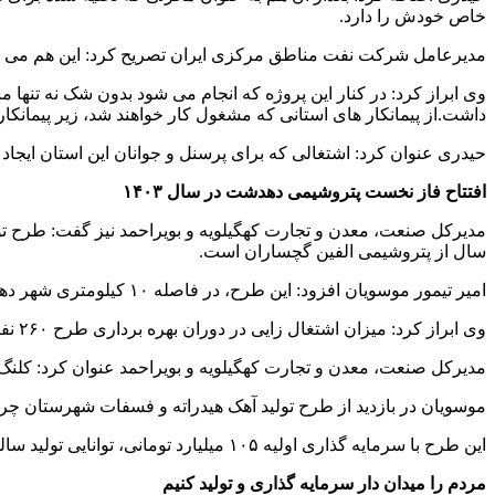
خاص خودش را دارد.
مدیرعامل شرکت نفت مناطق مرکزی ایران تصریح کرد: این هم می توان
وی ابراز کرد: در کنار این پروژه که انجام می شود بدون شک نه تنها
داشت.از پیمانکار های استانی که مشغول کار خواهند شد، زیر پیمانکار ها
حیدری عنوان کرد: اشتغالی که برای پرسنل و جوانان این استان ایجاد
افتتاح فاز نخست پتروشیمی دهدشت در سال ۱۴۰۳
سال از پتروشیمی الفین گچساران است.
امیر تیمور موسویان افزود: این طرح، در فاصله ۱۰ کیلومتری شهر دهدشت در منطقه کلاچو واقع شده و مساحت زمین ۱۰۲ هکتار است.
وی ابراز کرد: میزان اشتغال زایی در دوران بهره برداری طرح ۲۶۰ نفر به صورت مستقیم خواهد بود.
مدیرکل صنعت، معدن و تجارت کهگیلویه و بویراحمد عنوان کرد: کلنگ زنی طرح تولیدی پتروشیمی دهدشت 
موسویان در بازدید از طرح تولید آهک هیدراته و فسفات شهرستان چرام، ادامه داد: زمین طرح آهک هید
این طرح با سرمایه گذاری اولیه ۱۰۵ میلیارد تومانی، توانایی تولید سالی حدود ۳۰ هزار تن آهک هیدراته را دارد و برای ۵۰ نفر به صورت مستقیم اشتغال ایجاد می نماید.
مردم را میدان دار سرمایه گذاری و تولید کنیم