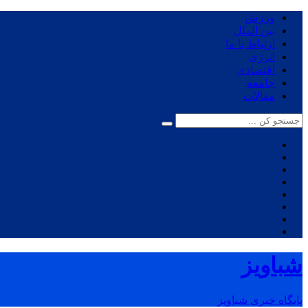
ورزش
بین الملل
ارتباط با ما
انرژی
اقتصادی
جامعه
مقالات
شباویز
پایگاه خبری شباویز