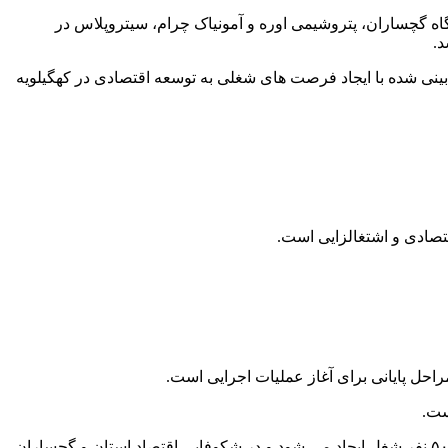
یم پروژه های تحول‌زا که در سال ۱۴۰۲ تعریف شده از جمله پتروپالایشگاه گچساران، پتروشیمی اوره و آمونیاک چرام، سیتروپلاس در
ینی شده با ایجاد فرصت های شغلی به توسعه اقتصادی در کهگیلویه
احل پایانی برای آغاز عملیات اجرایی است.
ست.
وی افزود: عملیات ساخت پتروپالایشگاه گچساران در زمان اجرا برای بیش از پنج هزار نفر اشتغال ایجاد می کند و با تکمیل آن برای هزار و ۵۰۰ نفر شغل ایجاد می شود و در شکوفایی اقتصاد استان و گچساران