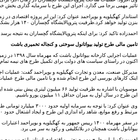
تاثیر مهمی برجا می گذارد. اجرای این طرح با سرمایه گذاری بخش خصوصی در قالب سه فاز و 
بنزن تولید خواهد کرد.ظرفیت پتروپالایشگاه گچساران ۱۴۰ هزار بشکه در سال بوده و مدت اجرا از سوی سرمایه گذار سه تا پنج سال اعلام شده است.
احمدزاده تاکید کرد: برای اینکه پتروپالایشگاه گچساران به نتیجه ب
تامین مالی طرح تولید بیواتانول سوختی و کنجاله تخمیری باشت
اکنون در راستای سیاست های دولت برای تکمیل طرح های نیمه تمام ا
اینک کارهای بورسی این طرح انجام شده و با تامین مالی طرح عملیات
این طرح در سال اول به میزان حداقل ۱۱ میلیون یورو باشیم.
مرتبط و رفع موانع، شاهد راه اندازی این طرح و ایجاد اشتغال حدود ۲۵۰ نفر در منطقه باشیم.
در سفر مهرماه ۱۴۰۰ رییس جمهور به کهگیلویه و بوی
بیواتانول باشت همچنان در بلاتکلیفی و رکود به سر می برد.
اهمیت تکمیل این طرح مهم صنعتی و اقتصادی استان با تصویب مص