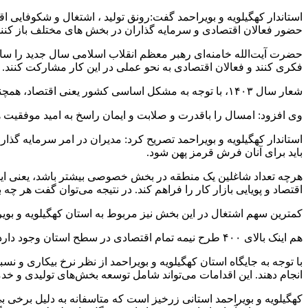
استاندار کهگیلویه و بویراحمد گفت:رونق تولید ، اشتغال و شکوفایی
حضور فعالان اقتصادی و سرمایه گذاران در بخش های مختلف باز کنند
حضرت آیت‌الله خامنه‌ای رهبر معظم انقلاب اسلامی سال جدید را سا
فکری کنند و فعالان اقتصادی به نحو عملی در این کار مشارکت کنند.
شعار سال ۱۴۰۳، با توجه به مشکل اساسی کشور یعنی ‎اقتصاد، همچنان اقتصادی است و توجه ویژه‌ای هم به نقش ‎مردم دارد.
وی افزود: امسال را باقدرت و صلابت و ایمان راسخ به امید موفقیت 
استاندار کهگیلویه و بویراحمد تصریح کرد: مدیران در امر سرمایه گذا
باید برای آنان فرش قرمز پهن شود.
هرچه تعداد شاغلین یک منطقه در بخش خصوصی بیشتر باشد، یعنی ای
اقتصاد و پویایی بازار کار را فراهم کند. در نتیجه می‌توان گفت ه
کمترین سهم اشتغال در این بخش نیز مربوط به استان کهگیلویه و بویر احمد، هرمزگان و ایلام
هم اینک بالای ۴۰۰ طرح نیمه تمام اقتصادی در سطح استان وجود دارد که برای احیا و تکمیل انها افزون بر ۶۰۰ هزار میلیارد ریال اعتبار و نقدینگی نیاز است.
با توجه به جایگاه استان کهگیلویه و بویراحمد از نظر نرخ بیکاری 
انجام دهند. این اقدامات می‌تواند شامل توسعه بخش‌های تولیدی و 