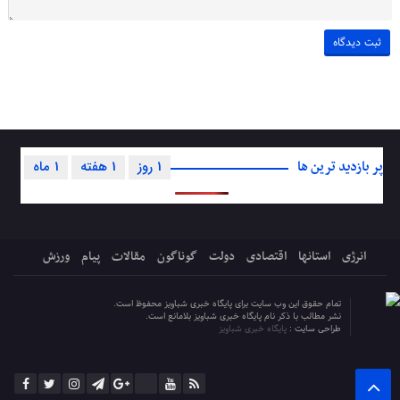
پر بازدید ترین ها
1 روز
1 هفته
1 ماه
انرژی
استانها
اقتصادی
دولت
گوناگون
مقالات
پیام
ورزش
تمام حقوق این وب سایت برای پایگاه خبری شباویز محفوظ است.
نشر مطالب با ذکر نام پایگاه خبری شباویز بلامانع است.
طراحی سایت :
پایگاه خبری شباویز