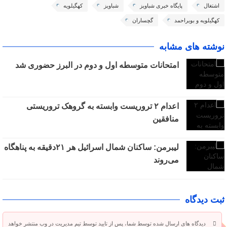
اشتغال
پایگاه خبری شباویز
شباویز
کهگیلویه
کهگیلویه و بویراحمد
گچساران
نوشته های مشابه
امتحانات متوسطه اول و دوم در البرز حضوری شد
اعدام ۲ تروریست وابسته به گروهک تروریستی
منافقین
لیبرمن: ساکنان شمال اسرائیل هر ۲۱دقیقه به پناهگاه
می‌روند
ثبت دیدگاه
دیدگاه های ارسال شده توسط شما، پس از تایید توسط تیم مدیریت در وب منتشر خواهد