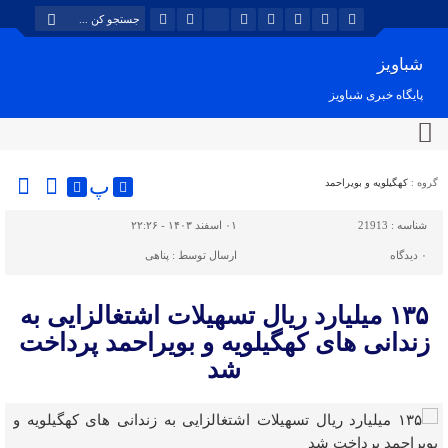
شباویز
پایگاه خبری شباویز
پ
گروه :
کهگیلویه و بویراحمد
شناسه :
21913
۰۱ اسفند ۱۴۰۳ - ۲۲:۲۶
۰
دیدگاه
ارسال توسط :
پناهی
۱۳۵ میلیارد ریال تسهیلات اشتغالزایی به
زندانی های کهگیلویه و بویراحمد پرداخت
شد