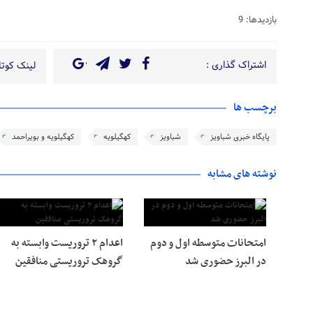
بازدیدها: 9
اشتراک گذاری :
لینک کوتاه
برچسب ها
پایگاه خبری شباویز
شباویز
کهگیلویه
کهگیلویه و بویراحمد
نوشته های مشابه
امتحانات متوسطه اول و دوم
اعدام ۲ تروریست وابسته به
در البرز حضوری شد
گروهک تروریستی منافقین