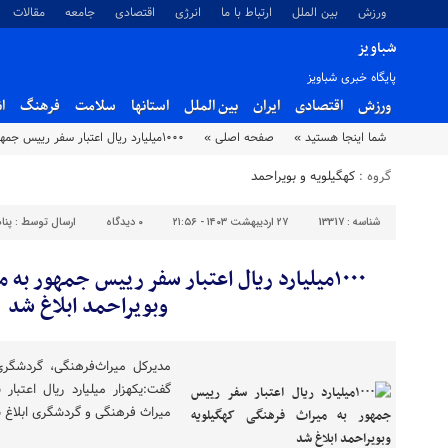
ورزش
بین الملل
ارتباط با ما
انرژی
اقتصادی
جامعه
مقالات
شباویز
پایگاه خبری شباویز
ورزش
اقتصادی
ایران
بین الملل
استانها
سلامت
فرهنگ
ا
شما اینجا هستید »
صفحه اصلی »
۱۰۰۰میلیارد ریال اعتبار سفر رییس جمهور به میراث فرهنگی کهگیلویه وبویراحمد ابلاغ شد
گروه :
کهگیلویه و بویراحمد
شناسه :
13317
۲۷ اردیبهشت ۱۴۰۳ - ۲۱:۵۶
۰
دیدگاه
ارسال توسط :
پنا
۱۰۰۰میلیارد ریال اعتبار سفر رییس جمهور به
وبویراحمد ابلاغ شد
مدیرکل میراث‌فرهنگی، گردشگری
گفت:یکهزار میلیارد ریال اعتبا
میراث فرهنگی و گردشگری ابلاغ