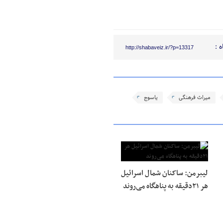
 :
http://shabaveiz.ir/?p=13317
میراث فرهنگی
یاسوج
لیبرمن: ساکنان شمال اسرائیل
هر ۲۱دقیقه به پناهگاه می‌روند