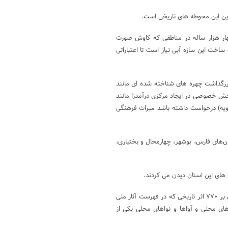
ار هزار ساله در مناطقی که کاوش صورت
خت این سازه آبی نیاز است تا اعتباراتی
ررگداشت چهره های شناخته شده ای مانند
بخش خصوصی در ایجاد مرکزی درآمدزا مانند
ویه) درخواست داشته باشد میراث فرهنگی
ر مربع وسعت بین استان‌های فارس، بوشهر، چهارمحال و بختیاری،
 های این استان دیدن می کردند.
کهگیلویه و بویراحمد با داشتن ۲۵۰ تفرجگاه طبیعی، ۳۰۰ بقعه متبرکه، افزون بر ۷۷۰ اثر تاریخی که در فهرست آثار ملی
ی محلی و آواها و نواهای محلی یکی از