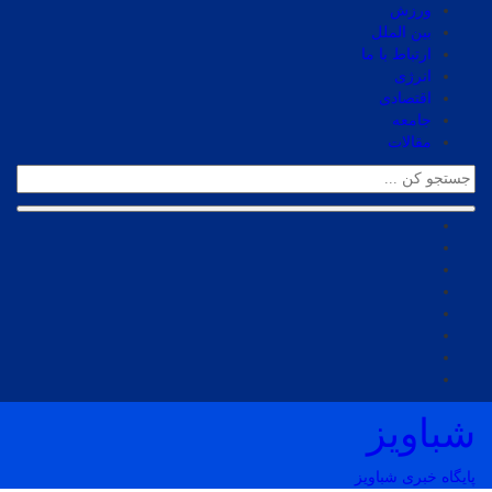
ورزش
بین الملل
ارتباط با ما
انرژی
اقتصادی
جامعه
مقالات
شباویز
پایگاه خبری شباویز