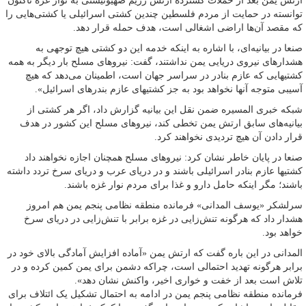
ارتش یمن بعد از حملات گسترده ارتش رژیم صهیونیستی به نوار غزه تاکنون
توانسته در حمایت از مردم فلسطین چندین کشتی اسرائیلی یا کشتی‌هایی را
که مقصد آن‌ها اراضی اشغالی است، هدف حمله قرار دهد.
صنعا در بیانیه‌ای، با اشاره به اینکه خدمه این دو کشتی هیچ توجهی به
هشدارهای نیروی دریایی یمن نداشتند، گفت: نیروهای مسلح بار دیگر به همه
کشتیهایی که عازم بنادر در سراسر جهان است، اطمینان می‌دهد که هیچ
آسیبی متوجه آنها نخواهد بود به جز کشتیهای عازم بندرهای اسرائیل».
شبکه خبری المسیره ضمن نقل این بیانیه گزارش داد، اگر هر کشتی از
بیانیه‌های سابق ارتش یمن تخطی کند، نیروهای مسلح این کشور در هدف
قرار دادن آن هیچ تردیدی نخواهند کرد.
صنعا در پایان خاطر نشان کرد: نیروهای مسلح همچنان اجازه نخواهند داد
کشتیها عازم بنادر اسرائیلی باشند و در دریای عرب و دریای سرخ تردد داشته
باشند؛ مگر اینکه حامل دارو و غذا برای مردم نوار غزه باشند.
سرلشکر «یوسف المدانی» فرمانده منطقه نظامی پنجم یمن هم امروز
هشدار داد که هرگونه تنش‌زایی در غزه برابر با تنش‌زایی در دریای سرخ
خواهد بود.
المدانی در این باره گفت که ارتش یمن «آماده افزایش آمادگی بالای خود در
برابر هرگونه تهدید احتمالی است، چراکه دشمن برای یمن کمین کرده و در
تلاش است بعد از خفت و خواری‌ اخیر، واکنش نشان دهد».
فرمانده منطقه نظامی پنجم یمن در ادامه به احتمال تشکیل یک ائتلاف برای