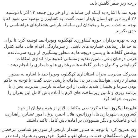
درجه زیر صفر کاهش یابد.
بهره مند با اشاره به اینکه این سامانه از اواخر روز جمعه ۲۳ آذر تا دوشنبه
۲۶ آذرماه بر جو استان پایدار است گفت: به کشاورزان توصیه می شود که با
توجه به شدت سرما و یخبندان این سامانه بارشی هشدارهای هواشناسی را
جدی بگیرند.
وی به بهره برداران حوزه کشاورزی کهگیلویه وبویراحمد توصیه کرد: تا برای
به حداقل رساندن خسارت های ناشی از سرمازدگی اقدام هایی مانند کنترل
پوشش گلخانه ها و بستن دریچه ها به منظور پیشگیری از ورود سرما،عدم
هرس درختان باغی، تامین تغذیه زمستانی کندوها،راه اندازی امکانات
گرمایشی و کنترل دما در گلخانه ها،مرغداری ها و دامداری را انجام دهند.
مدیرکل مدیریت بحران استانداری کهگیلویه وبویراحمد با اشاره به صدور
هشدار نارنجی هواشناسی در پی سامانه بارشی جدید گفت: با توجه به حاکم
بودن سرما و یخبندان شدید ناشی از این سامانه بارشی مدیریت بحران با
برنامه ریزی و تامین زیرساخت های لازم با آماده باش کامل این بحران را
مدیریت خواهد کرد.
علیرضا نیکروز
اضافه کرد: طی مکاتبات لازم از همه متولیان از جهاد
کشاورزی، شهرداری ها، اورژانس، هلال احمر، برق، امور عشایر، راهداری،
آب و فاضلاب و دیگر مسوولان بر آماده باش کامل تاکید داشتند.
وی تصریح کرد: با توجه به صدور هشدار نارنجی از سوی هواشناسی مرخصی
مدیران دستگاه‌های خدمات رسان لغو و کشیک خودرویی به همراه راننده در