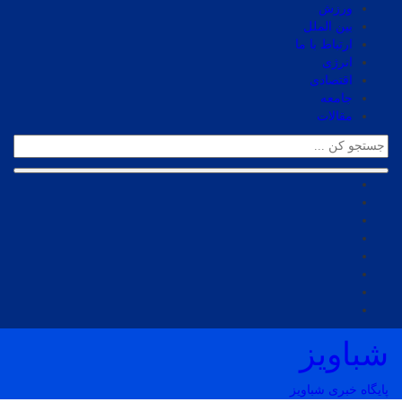
ورزش
بین الملل
ارتباط با ما
انرژی
اقتصادی
جامعه
مقالات
شباویز
پایگاه خبری شباویز