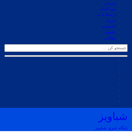
ورزش
بین الملل
ارتباط با ما
انرژی
اقتصادی
جامعه
مقالات
شباویز
پایگاه خبری شباویز