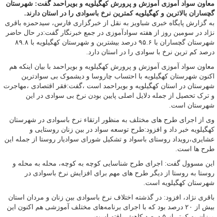
معاون سواد آموزی آموزش و پرورش کهگیلویه و بویراحمد گفت: شهرستان
گچساران بالاترین و کهگیلویه کمترین نرخ باسوادی را در استان دارند.
به گزارش پایگاه خبری شباویز به نقل از خبرگزاری فارس، سیدحمزه باقری
نژاد در سومین روز از هفته سوادآموزی در جمع خبرنگار گفت:در حال حاضر
شهرستان گچساران با ۹۵.۶ درصد بیشترین و شهرستان کهگیلویه با ۸۹.۸
درصد کم ترین نرخ با سوادی را در استان دارد.
معاون سواد آموزی آموزش و پرورش کهگیلویه و بویراحمد با بیان اینکه هم
اکنون شهرستان کهگیلویه با احتساب چاروسا و دیشموک بی سوادترین
شهرستان در استان کهگیلویه و بویراحمد است ،گفت:فقر اقتصادی ،مهاجرت
و ترک تحصیل از جمله دلایل اصلی پایین بودن نرخ بی سوادی در این
شهرستان است.
وی از اجرای طرح های مختلف به منظور ارتقاء نرخ باسوادی در شهرستان
کهگیلویه خبر داد و افزود:طرح توسعه سواد در بین زنان روستایی و
عشایری،رویداد روستای باسواد و تشکیل شورای سوادیار روستا از جمله این
طرح ها است.
این مسوول گفت: اجرای طرح شناسایی کوچه به کوچه، محله به محله و
روستا به روستا از دیگر طرح های مهم برای افزایش نرخ باسوادی در
شهرستان کهگیلویه است.
باقری نژاد، افزود: در گذشته اختلاف نرخ باسوادی بین زنان و مردان استان
بیش از ۲٠ درصد بود که با اجرای برنامه‌های مختلف آموزشی هم اکنون این
میزان به کمتر از ۵ درصد کاهش یافته است.