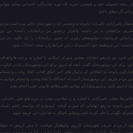
در رشته تحصیلی خود و همچنین تجربه یک دوره نمایندگی، احساس میکنم بتوانم
دراین کار موفق باشم.
دهقان ناصرآبادی تاکیدکرد: باتوجه به وضعیتی که بر شهرستان حاکم شده است،مردم
شریف مراجعاتی به من داشتند واصرار برحضور من درانتخابات داشتند؛ من نیز
براساس فرمایشات مقام‌معظم رهبری که حضور درانتخابات را یک تکلیف شرعی
دانستند، من نیزوظیفه خود دانستم که دراین شرایط وارد صحنه انتخابات شوم.
این نامزد دور یازدهم انتخابات مجلس شورای اسلامی با اشاره به برنامه ها واهداف
خود برای این دوشهرستان گفت: آنچه که امروز برای این دوشهرستان بایددر اولویت
قرارگیرد،باتوجه به اتفاقاتی که درسال های اخیر اتفاق افتاده، ایجاد وحدت وانسجام
بین مردم شریف این دوشهرستان است که انشاالله با ایجاد وحدت وانسجام بتوانیم به
یک آرامش کامل برسیم وبعدازآن بتوانیم باهم وظایف قانونی خودرا انجام دهیم.
غلام‌رضا دهقان ناصرآبادی با اشاره به رد صلاحیت شدن در دوره های قبل، تاکیدکرد:
امروز باتوجه به رفع ابهاماتی که صورت گرفته، امیدوارم که توانسته باشم اعتماد
شورای نگهبان را جلب کرده باشم وبتوانم باتوکل به خدا وارد این عرصه شوم.
وی از مردم شریف شهرستان کازرون وکوهچنار خواست تا بیش ازپیش با حفظ
وحدت، انسجام، آرامش وامنیت در منطقه، مانند سابق درکنارهم وباروحیه، وحدت