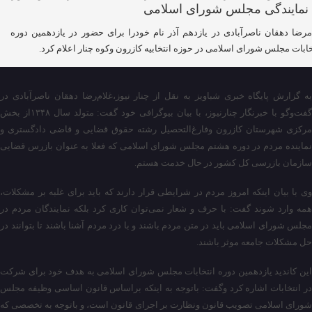
مرضا دهقان ناصرآبادی در یازدهم آذر نام خودرا برای حضور در یازدهمین دوره
خابات مجلس شورای اسلامی در حوزه انتخابیه کازرون وکوه چنار اعلام کرد.
به گزارش پایگاه خبری شباویز به نقل از چنار نیوز،غلام‌رضا دهقان ناصرآبادی در
گفت‌وگو با خبرنگار چنارنیوز، با بیان بیوگرافی خود گفت: متولد سال ۱۳۴۸از بخش
مرکزی شهرستان کازرون وفارغ‌التحصیل رشته حقوق قضایی و قاضی دادگستری و
نماینده مردم در دوره هشتم مجلس شورای اسلامی که فعلا به عنوان بازرس قضایی
سازمان بازرسی کل کشور در حال خدمت هستم.
وی با بیان اینکه امروز مردم در شرایطی قرار دارند که باید برای غلبه بر مشکلات،
همه وارد شوند گفت: با حرف و شعار نمی‌توان کاری کرد بلکه نمایندگان مردم در
مجلس شورای اسلامی باید در متن مردم باشند و با درد مردم آشنا باشند تا بتوانند در
حل مشکلات جامعه موثر باشند.
این کاندید یازدهمین دوره انتخابات مجلس شورای اسلامی به هدف خود برای شرکت
در انتخابات اشاره کرد وگفت: باتوجه به اینکه براساس قانون اساسی وظیفه مجلس
شورای اسلامی تصویب قانون ونظارت بر اجرای قانون است، و باتوجه به تخصصی که