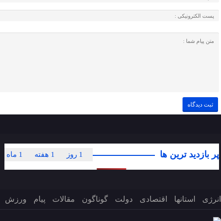
پر بازدید ترین ها
1 روز
1 هفته
1 ماه
انرژی
استانها
اقتصادی
دولت
گوناگون
مقالات
پیام
ورزش