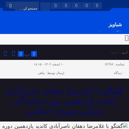
شباویز
پایگاه خبری شباویز
پ
گروه :
استانها
شناسه :
10764
۱۰ اسفند ۱۴۰۲ - ۱۸:۱۵
۰
دیدگاه
ارسال توسط :
پناهی
گفتگو با غلامرضا دهقان ناصرآبادی
کاندید یازدهمین دوره نمایندگی
مجلس شورای اسلامی