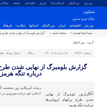
ورزش
بین الملل
ارتباط با ما
انرژی
اقتصادی
جامعه
مقالات
شباویز
پایگاه خبری شباویز
ورزش
اقتصادی
ایران
بین الملل
استانها
سلامت
فرهنگ
شما اینجا هستید »
صفحه اصلی »
گزارش بلومبرگ از نهایی شدن طرح پرابه
گروه :
بین الملل
شناسه :
32039
۱۵ خرداد ۱۴۰۵ - ۰:۳۶
۰
دیدگاه
ارسال توسط :
پناه
گزارش بلومبرگ از نهایی شدن طرح پر
درباره تنگه هرمز
رسانه آمریکایی روز پنجشنبه 
ادعایی خود درباره مین‌روبی در تن