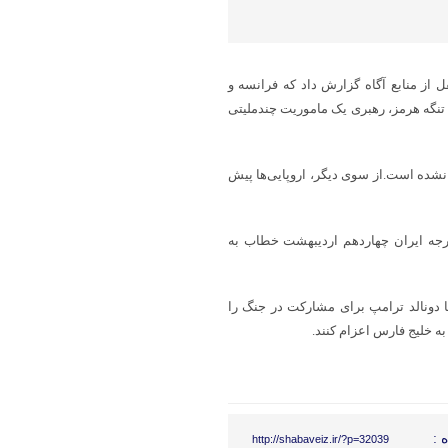
 از منابع آگاه گزارش داد که فرانسه و
 تنگه هرمز، رهبری یک ماموریت چندملیتی
 نشده است.از سوی دیگر، اروپایی‌ها پیش
ارجه ایران چهاردهم اردیبهشت خطاب به
ا دونالد ترامپ برای مشارکت در جنگ را
به خلیج فارس اعزام کنند.
 :
http://shabaveiz.ir/?p=32039