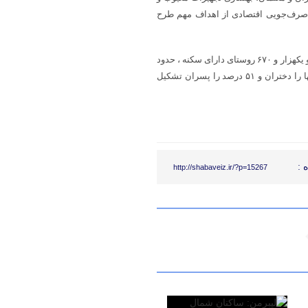
صرف‌جویی اقتصادی از اهداف مهم طرح
استان کهگیلویه و بویراحمد با ۷۲۶ هزار نفر جمعیت،۹ شهرستان و۱۷ بخش و یکهزار و ۶۷۰ روستای دارای سکنه ، حدود
۱۷۲ هزار دانش آموز دارد. از مجموع دانش آموزان استان، ۴۹ درصد از آنها را دختران و ۵۱ درصد را پسران تشکیل
 :
http://shabaveiz.ir/?p=15267