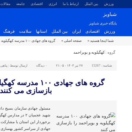
ورزش
بین الملل
ارتباط با ما
انرژی
اقتصادی
جامعه
مقالات
شباویز
پایگاه خبری شباویز
ورزش
اقتصادی
ایران
بین الملل
استانها
سلامت
فرهنگ
شما اینجا هستید »
صفحه اصلی »
گروه های جهادی ۱۰۰ مدرسه کهگیلویه و بویراحمد را بازسازی می کنند
گروه :
کهگیلویه و بویراحمد
شناسه :
15267
۲۷ تیر ۱۴۰۳ - ۲۱:۰۵
۰
دیدگاه
ارسال توسط :
پناهی
گروه های جهادی ۱۰۰ مد
بازسازی می کنند
مسئول جهادی سازمان بسیج دانش
برخوردار این استان با مشارکت 
جهادی از سراسر کشور بهسازی 