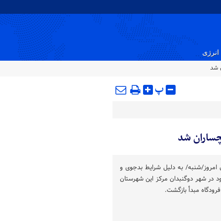
انرژی
ن شد
پ
گچساران شد
ن امروز/شنبه/ به دلیل شرایط بدجوی و
د در شهر دوگنبدان مرکز این شهرستان
فرودگاه مبدأ بازگشت.