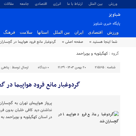
ورزش
بین الملل
ارتباط با ما
انرژی
اقتصادی
جامعه
مقالات
شباویز
پایگاه خبری شباویز
ورزش
اقتصادی
ایران
بین الملل
استانها
سلامت
فرهنگ
شما اینجا هستید »
صفحه اصلی »
گردوغبار مانع فرود هواپیما در گچسارا
گروه :
کهگیلویه و بویراحمد
شناسه :
21565
۲۰ بهمن ۱۴۰۳ - ۲۱:۳۹
۰
دیدگاه
ارسال توسط :
پناهی
گردوغبار مانع فرود هواپیما در 
پرواز هواپیمای تهران به گچسارا
نداشتن دید کافی خلبان بدون فرو
در استان کهگیلویه و بویراحمد به 