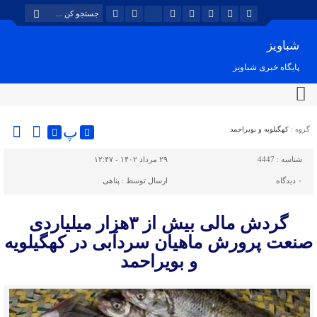
شباویز
پایگاه خبری شباویز
پ
گروه :
کهگیلویه و بویراحمد
شناسه :
4447
۲۹ مرداد ۱۴۰۲ - ۱۲:۴۷
۰
دیدگاه
ارسال توسط :
پناهی
گردش مالی بیش از ۳هزار میلیاردی
صنعت پرورش ماهیان سردآبی در کهگیلویه
و بویراحمد