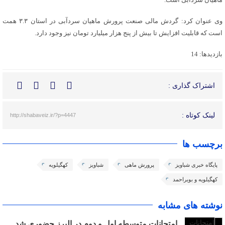
وی عنوان کرد: گردش مالی صنعت پرورش ماهیان سردآبی در استان ۳.۳ همت
است که قابلیت افزایش تا بیش از پنج هزار میلیارد تومان نیز وجود دارد.
بازدیدها: 14
اشتراک گذاری :
لینک کوتاه :
http://shabaveiz.ir/?p=4447
برچسب ها
پایگاه خبری شباویز
پرورش ماهی
شباویز
کهگیلویه
کهگیلویه و بویراحمد
نوشته های مشابه
امتحانات متوسطه اول و دوم در البرز حضوری شد