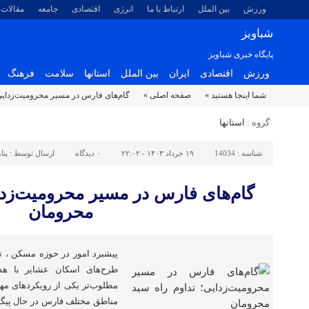
ورزش
بین الملل
ارتباط با ما
انرژی
اقتصادی
جامعه
مقالات
شباویز
پایگاه خبری شباویز
ورزش
اقتصادی
ایران
بین الملل
استانها
سلامت
فرهنگ
شما اینجا هستید »
صفحه اصلی »
گام‌های فارس در مسیر محرومیت‌زدایی
گروه :
استانها
شناسه :
14034
۱۹ خرداد ۱۴۰۳ - ۲۲:۰۲
۰
دیدگاه
ارسال توسط :
پنا
گام‌های فارس در مسیر محرومیت‌زدای
محرومان
پیشبرد امور در حوزه مسکن ، ت
طرح‌های اسکان عشایر با هد
مطلوب‌تر یکی از رویکردهای م
مناطق مختلف فارس در حال پیگی