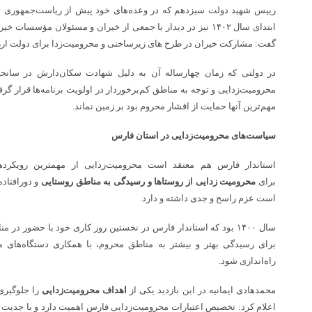
رییس شهید دولت سیزدهم که در وعده‌های خود پیش از ریاست‌جمهوری تأ
ابتدای سال ۱۴۰۲ نیز در دیدار با جمعی از خیران و مسئولان مؤسس
گفت: مشارکت خیران در طرح های زیرساختی و محرومیت‌زدا برای دولت ارزان‌ت
در دولتی که زمان چهارساله آن به دلیل شهادت سکان‌دارش در سانحه ه
محرومیت‌زدایی و توجه به مناطق کم‌برخوردار در اولویت برنامه‌ها قرار گر
مهم‌ترین‌ آنها حمایت از اقشار محروم بود بر زمین نماند.
سیاست‌های محرومیت‌زدایی در استان فارس
استاندار فارس هم معتقد است محرومیت‌زدایی از مهمترین رویکر
برای
محرومیت زدایی از روستاها و رسیدگی به مناطق روستایی
و دورافتاده
است عزم راسخ و جدی داشته و دارد.
سال ۱۴۰۰ بود که استاندار فارس در نخستین روز کاری خود با حضور در 
برای رسیدگی بهتر و بیشتر به مناطق محروم، با همکاری دستگاه‌های م
راه‌اندازی شود.
محمدهادی ایمانیه در این بازدید یکی از
اهداف محرومیت‌زدایی
را جلوگیری
اعلام کرد: تخصیص اعتبارات محرومیت‌زدایی فارس اهمیت دارد و با جدیت پیگ