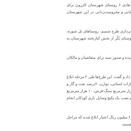
مدیر بنیاد مسکن شهرستان کازرون از نقشه‌برداری املاک واقع در طرح هادی ۶ روستای شهرستان کازرون برای
تایی و محرومیت‌زدایی در این شهرستان
‌برداری طرح شمیم، روستاهای تل شوره،
ستای بُکُر از بخش کنارتخته شهرستان به
ونده و صدور سند برای متقاضیان و مالکان
او گزارشی از بهسازی روستاها در سال ۱۴۰۲ از محل اعتبارت عمرانی ارائه داد و گفت: این طرح‌ها طی ۲ مرحله ابلاغ
و عملیاتی شد؛ در مرحله نخست ۲۱۹ هزار و ۱۷۰ میلیون ریال از محل اعتبارات استانی، توازن، ۲درصد نفت و گاز و
مناطق نفت خیز که منجر به اجرای حدود ۸۰ هزار مترمربع آسفالت، چهار هزار مترمربع سنگ-فرش، ۱۰ هزار مترمربع
مکعب دیوار حایل، ۶۰۰ متر کانال سنگی و نصب یک پکیج وسایل بازی کودکان انجام
مدیر بنیاد مسکن شهرستان کازرون افزود: در مرحله دوم مبلغ ۹۵ هزار و ۶۰۰ میلیون ریال اعتبار ابلاغ شده که مراحل
هستند.