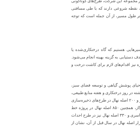
 مجموعه این شرکت، طرح‌های گوناگونی
 نقطه شروعی دارند که با طی مسافتی
 می‌رسند؛ خط انتقال گاز اهواز – کوهدشت با ۴۰۰ کیلومتر طول مسیر، از آن جمله است که توجه
مسیرهایی هستیم که گاه درختکاری‌شده یا
ف دستیابی به گزینه بهینه انجام می‌شود.
 نیز اقدام‌های لازم برای کاشت درخت و
احیای پوشش گیاهی و توسعه فضای سبز،
ه در روز درختکاری و هفته منابع طبیعی،
۳ هزار و ۶۰۰ اصله نهال در طرح خط لوله دهم سراسری گاز، بیش از یک‌هزار و ۲۰۰ اصله نهال در طرح‌های ذخیره‌سازی
گاز، بیش از یک‌هزار اصله نهال در طرح احداث ایستگاه‌های تقویت فشار گاز، همچنین ۸۵۰ اصله نهال در پروژه خط
لوله نهم سراسری گاز، ۸۰۰ نهال در طرح‌های مربوط به خط لوله ششم سراسری و ۳۳۰ اصله نهال نیز در طرح احداث
 هفتم سراسری کاشته شد که این مقدار در مقایسه با کاشت ۴ هزار اصله نهال در سال قبل از آن، نشان از