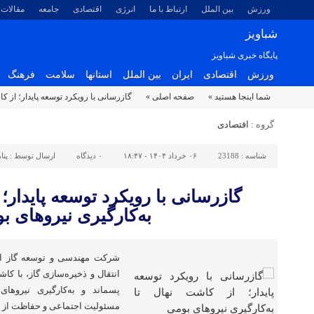
ورزش
بین الملل
ارتباط با ما
انرژی
اقتصادی
جامعه
مقالات
شباویز
پایگاه خبری شباویز
ورزش
اقتصادی
ایران
بین الملل
استانها
سلامت
فرهنگ
شما اینجا هستید »
صفحه اصلی »
گازرسانی با رویکرد توسعه پایدار؛ از ک
گروه :
اقتصادی
شناسه :
23188
۰۶ خرداد ۱۴۰۴ - ۱۸:۴۷
۰
دیدگاه
ارسال توسط :
پنا
گازرسانی با رویکرد توسعه پایدار؛ 
به‌کارگیری نیروهای ب
شرکت مهندسی و توسعه گاز ایر
انتقال و ذخیره‌سازی گاز، با ک
پسماند و به‌کارگیری نیروها
مسئولیت اجتماعی و حفاظت از 