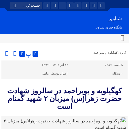
شباویز
پایگاه خبری شباویز
پ
گروه :
کهگیلویه و بویراحمد
شناسه :
7739
۱۲ آذر ۱۴۰۲ - ۲۲:۳۹
۰
دیدگاه
ارسال توسط :
پناهی
کهگیلویه و بویراحمد در سالروز شهادت
حضرت زهرا(س) میزبان ۲ شهید گمنام
است