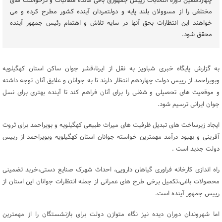
چهاردهمین دوره انتخابات رییس جمهوری باقی مانده مطالبات و درخواست های
مختلفی را از مسوولان بلند پایه و دولتمردان آینده کشور مطرح کرده و می
خواهند این انتظارات بحق آنها در سایه تلاش و اهتمام رئیس جمهور آینده
محقق شود.
به گزارش پایگاه خبری شباویز به نقل از ایرنا،قشر جوان ساکن استان کهگیلویه
وبویراحمد از رییس دولت چهاردهم انتظار دارند تا به جوانان و علایق آنان توجه داشته
و موقعیت های تحصیلی و شغلی را برای آنان فراهم کند تا آینده بهتری برای نسل
جوان ایرانی ترسیم شود.
ایجاد زیرساخت های تبدیل ظرفیت های میراث طبیعی کهگیلویه و بویراحمد برای ثروت
آفرینی و بهبود درآمد مهمترین خواسته جوانان استان کهگیلویه وبویراحمد از رییس
دولت جدید است .
راه اندازی کارخانه فراوری گیاهان دارویی، احداث شهرک صنایع دستی،خرید تضمینی
محصولات باغی،تکمیل برخی طرح های عمرانی از جمله انتظارات جوانان این استان از
رییس جمهور آینده است.
اما شهروندان دوران دیده نیز نگاه متوازن دولت برای بازنشستگان را از مهمترین