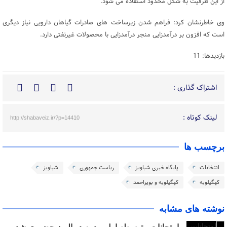
از این ظرفیت به شکل محدود استفاده می شود.
وی خاطرنشان کرد: فراهم شدن زیرساخت های صادرات گیاهان دارویی نیاز دیگری
است که افزون بر درآمدزایی منجر درآمدزایی با محصولات غیرنفتی دارد.
بازدیدها: 11
اشتراک گذاری :
لینک کوتاه :
http://shabaveiz.ir/?p=14410
برچسب ها
انتخابات
پایگاه خبری شباویز
ریاست جمهوری
شباویز
کهگیلویه
کهگیلویه و بویراحمد
نوشته های مشابه