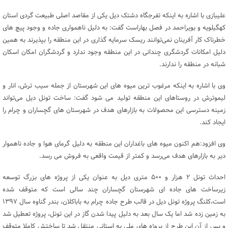
علیبازی با اشاره به اینکه تفرجگاه دشتک دیل یکی از مقاصد اصلی طبیعت گردی استان
کهگیلویه و بویراحمد در فصل بهاراست گفت: به دلیل ناهمواری جاده و وجود پیچ های
خطرناک کار آفرینان نمی‌توانند ریسک سرمایه گذاری در این منطقه را بپذیرند به همین
دلیل امکانات گردشگری چندانی در این منطقه وجود ندارد و گردشگران امکان اسکان
شبانه در منطقه را ندارند.
وی با اشاره به اینکه مرغوب ترین میوه های این شهرستان از جمله سیب ترش، انار و
لیموترش در روستاهای این منطقه تولید می شود گفت: ساخت تونل دیل می‌تواند
زمینه دسترسی این محصولات به بازارهای هدف در شهرستان های گچساران و چرام را
ایجاد کند.
وی افزود:هم اکنون میوه های باغداران این منطقه به دلیل گرمای هوا و جاده ناهموار
دیر به بازارهای هدف می‌رسد و کمتر از قیمت واقعی به فروش می رسد.
احداث تونل ۲ هزار و ۵۰۰ متری دیل به عنوان یکی از پروژه های بزرگ توسعه
زیرساخت های جاده ای شهرستان گچساران چند سالی است که متوقف شده
است،کلنگ پروژه تونل دیل در قالب طرح جاده چرام به باباکلان، بندر گناوه سال ۱۳۹۷
به زمین زده شد اما یک سال بعد به دلیل پیدا شدن گاز در این تونل، پروژه تعطیل شد
و پس از آن این طرح از پروژه های ملی به استانی منتقل شد تا ساختش کاملا متوقف