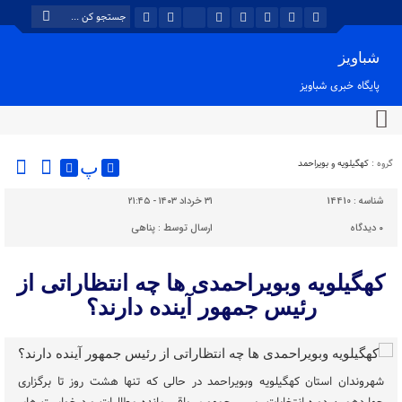
شباویز
پایگاه خبری شباویز
گروه :
کهگیلویه و بویراحمد
پ
شناسه :
14410
۳۱ خرداد ۱۴۰۳ - ۲۱:۴۵
۰
دیدگاه
ارسال توسط :
پناهی
کهگیلویه وبویراحمدی ها چه انتظاراتی از
رئیس جمهور آینده دارند؟
شهروندان استان کهگیلویه وبویراحمد در حالی که تنها هشت روز تا برگزاری