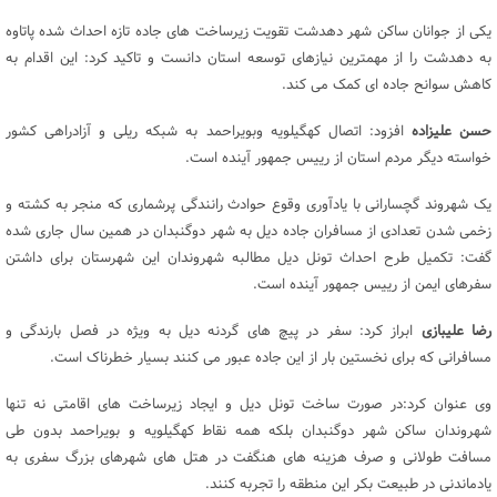
یکی از جوانان ساکن شهر دهدشت تقویت زیرساخت های جاده تازه احداث شده پاتاوه
به دهدشت را از مهمترین نیازهای توسعه استان دانست و تاکید کرد: این اقدام به
کاهش سوانح جاده ای کمک می کند.
حسن علیزاده
افزود: اتصال کهگیلویه وبویراحمد به شبکه ریلی و آزادراهی کشور
خواسته دیگر مردم استان از رییس جمهور آینده است.
یک شهروند گچسارانی با یادآوری وقوع حوادث رانندگی پرشماری که منجر به کشته و
زخمی شدن تعدادی از مسافران جاده دیل به شهر دوگنبدان در همین سال جاری شده
گفت: تکمیل طرح احداث تونل دیل مطالبه شهروندان این شهرستان برای داشتن
سفرهای ایمن از رییس جمهور آینده است.
رضا علیبازی
ابراز کرد: سفر در پیچ های گردنه دیل به ویژه در فصل بارندگی و
مسافرانی که برای نخستین بار از این جاده عبور می کنند بسیار خطرناک است.
وی عنوان کرد:در صورت ساخت تونل دیل و ایجاد زیرساخت های اقامتی نه تنها
شهروندان ساکن شهر دوگنبدان بلکه همه نقاط کهگیلویه و بویراحمد بدون طی
مسافت طولانی و صرف هزینه های هنگفت در هتل های شهرهای بزرگ سفری به
یادماندنی در طبیعت بکر این منطقه را تجربه کنند.