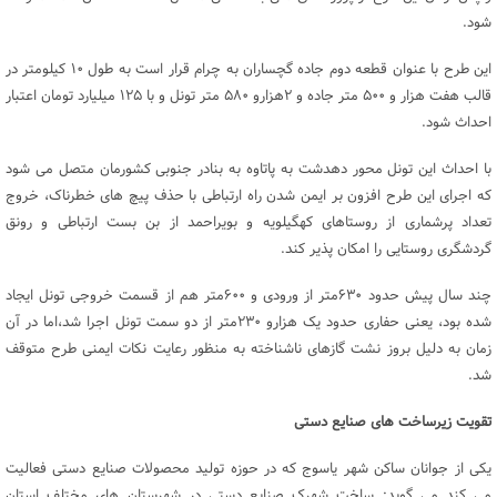
شود.
این طرح با عنوان قطعه دوم جاده گچساران به چرام قرار است به طول ۱۰ کیلومتر در
قالب هفت هزار و ۵۰۰ متر جاده و ۲هزارو ۵۸۰ متر تونل و با ۱۲۵ میلیارد تومان اعتبار
احداث شود.
با احداث این تونل محور دهدشت به پاتاوه به بنادر جنوبی کشورمان متصل می شود
که اجرای این طرح افزون بر ایمن شدن راه ارتباطی با حذف پیچ های خطرناک، خروج
تعداد پرشماری از روستاهای کهگیلویه و بویراحمد از بن بست ارتباطی و رونق
گردشگری روستایی را امکان پذیر کند.
چند سال پیش حدود ۶۳۰متر از ورودی و ۶۰۰متر هم از قسمت خروجی تونل ایجاد
شده بود، یعنی حفاری حدود یک هزارو ۲۳۰متر از دو سمت تونل اجرا شد،اما در آن
زمان به دلیل بروز نشت گازهای ناشناخته به منظور رعایت نکات ایمنی طرح متوقف
شد.
تقویت زیرساخت های صنایع دستی
یکی از جوانان ساکن شهر یاسوج که در حوزه تولید محصولات صنایع دستی فعالیت
می کند می گوید: ساخت شهرک صنایع دستی در شهرستان های مختلف استان