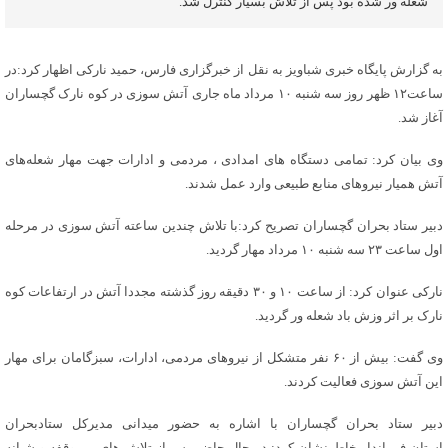
شعله ور شده بود پس از تلاش بسیار کنترل شد.
به گزارش پایگاه خبری شباویز به نقل از خبرگزاری فارس، حمید نارکی اظهار کرد:در
ساعت۱۲ ظهر روز سه شنبه ۱۰ مرداد ماه جاری آتش سوزی در کوه نارک گچساران
آغاز شد.
وی بیان کرد: تمامی دستگاه های امدادی ، مردمی و ادارات جهت مهار شعله‌های
آتش همیار نیروهای منابع طبیعی وارد عمل شدند.
دبیر ستاد بحران گچساران تصریح کرد:با تلاش چندین ساعته آتش سوزی در مرحله
اول ساعت ۲۳ سه شنبه ۱۰ مرداد مهار گردید.
نارکی عنوان کرد: از ساعت ۱۰ و ۳۰ دقیقه روز گذشته مجددا آتش در ارتفاعات کوه
نارک بر اثر وزش باد شعله ور گردید.
وی گفت: بیش از ۶۰ نفر متشکل از نیروهای مردمی، ادارات، سبزگامان برای مهار
این آتش سوزی فعالیت کردند.
دبیر ستاد بحران گچساران با اشاره به حضور میدانی مدیرکل ستادبحران
استان،فرماندار خاطرنشان کرد: در حال حاضر پس از تلاش های بی وقفه و شبانه