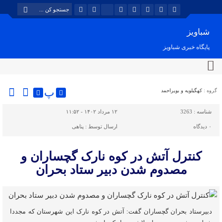
شباویز
پایگاه خبری شباویز
پ
گروه :
کهگیلویه و بویراحمد
شناسه :
3263
۱۲ مرداد ۱۴۰۲ - ۱۱:۵۲
۰
دیدگاه
ارسال توسط :
پناهی
کنترل آتش در کوه نارک گچساران و
مصدوم شدن دبیر ستاد بحران
دبیرستاد بحران گچساران گفت: آتش در کوه نارک این شهرستان که مجددا