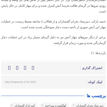
روزی نیروها در گرمای طاقت فرسا آتش کنترل شده و برای مهار کامل در حال پایش
است.
حمید نارکی دبیرستاد بحران گچساران و از فعالان با سابقه محیط زیست در عملیات
مهار این آتش سوزی از ناحیه دست دچار سوختگی شدید شده است.
برخی از دیگر نیروهای مهار آتش نیز به دلیل گرمای بسیار زیاد در این عملیات دچار
گرمازدگی شده و مورد درمان قرار گرفتند.
بازدیدها: 11
اشتراک گذاری :
لینک کوتاه :
http://shabaveiz.ir/?p=3263
برچسب ها
دبیر ستاد بحران گچساران
کهگیلویه و بویراحمد
کوه نارک گچساران