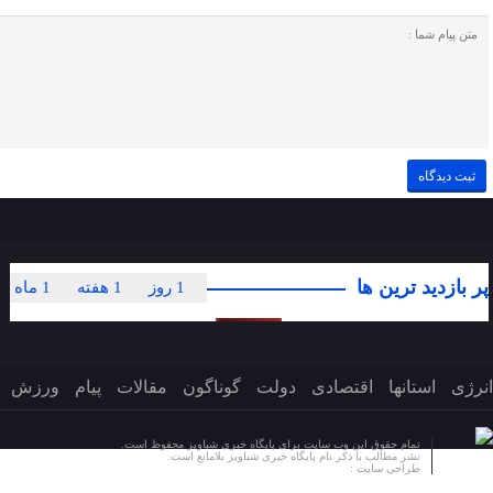
پر بازدید ترین ها
1 روز
1 هفته
1 ماه
انرژی
استانها
اقتصادی
دولت
گوناگون
مقالات
پیام
ورزش
تمام حقوق این وب سایت برای پایگاه خبری شباویز محفوظ است.
نشر مطالب با ذکر نام پایگاه خبری شباویز بلامانع است.
طراحی سایت :
پایگاه خبری شباویز