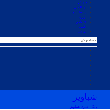
ورزش
بین الملل
ارتباط با ما
انرژی
اقتصادی
جامعه
مقالات
شباویز
پایگاه خبری شباویز