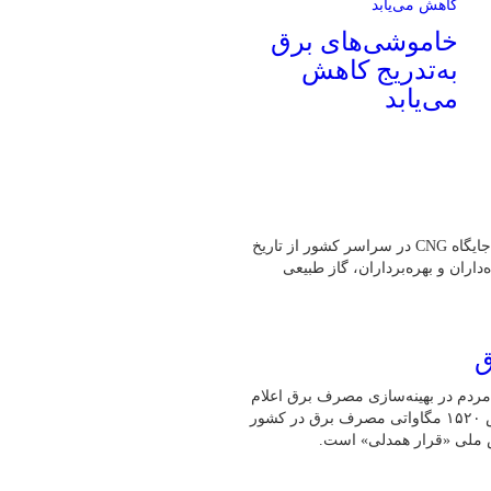
خاموشی‌های برق
به‌تدریج کاهش
می‌یابد
به گفته رئیس هیئت‌مدیره انجمن صنفی CNG کشور،بیش از یک هزار جایگاه CNG در سراسر کشور از تاریخ
ه‌داران و بهره‌برداران، گاز طبیعی
ق
مردم در بهینه‌سازی مصرف برق اعلام
کرد: طی ۲۴ ساعت گذشته (امروز ۳۰ تیرماه)، رکورد بی‌سابقه کاهش ۱۵۲۰ مگاواتی مصرف برق در کشور
ش ملی «قرار همدلی» است.