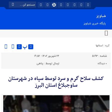
شباویز
پایگاه خبری شباویز
پ
گروه :
استانها
شناسه :
5193
۲۴ شهریور ۱۴۰۲ - ۱۹:۵۲
۰
دیدگاه
ارسال توسط :
پناهی
کشف سلاح گرم و سرد توسط سپاه در شهرستان
ساوجبلاغ استان البرز