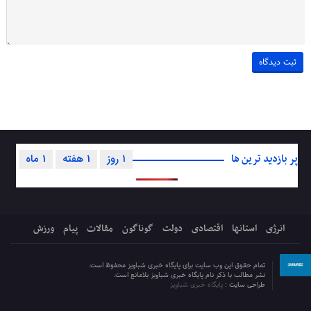
پر بازدید ترین ها
1 روز
1 هفته
1 ماه
انرژی
استانها
اقتصادی
دولت
گوناگون
مقالات
پیام
ورزش
تمام حقوق این وب سایت برای پایگاه خبری شباویز محفوظ است.
نشر مطالب با ذکر نام پایگاه خبری شباویز بلامانع است.
طراحی سایت :
پایگاه خبری شباویز