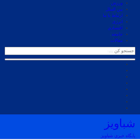
ورزش
بین الملل
ارتباط با ما
انرژی
اقتصادی
جامعه
مقالات
شباویز
پایگاه خبری شباویز