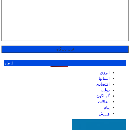
پر بازدید ترین ها
1 روز
1 هفته
1 ماه
انرژی
استانها
اقتصادی
دولت
گوناگون
مقالات
پیام
ورزش