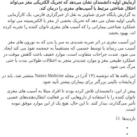
آزمایش اولیه دانشمندان نشان می‌دهد که تحریک الکتریکی مغز می‌تواند
اختلال شناختی مرتبط با آسیب‌های مغزی را درمان کند.
به گزارش پایگاه خبری شباویز به نقل از خبرگزاری فارس، یک کارآزمایی
بالینی اولیه نشان می دهد که تحریک بخشی از مغز با الکتریسیته می تواند
عملکرد شناختی بیمارانی را که آسیب های مغزی ناتوان کننده را تجربه کرده
اند، بهبود بخشد.
این آسیب مغزی در اثر ضربه شدیدی به سر یا بدن که به نورون های مغز
آسیب می رساند یا توسط جسمی که مستقیماً به جمجمه نفوذ می کند ایجاد
می شود. شدت جراحات متفاوت است، موارد خفیف باعث کاهش موقت در
عملکرد طبیعی مغز و موارد شدیدتر منجر به اختلالات طولانی مدت یا حتی
مرگ می شود.
این یافته ها که دوشنبه (۱۳ آذر) در مجله Nature Medicine منتشر شد، باید در
آزمایشات بالینی بزرگتر برای بیماران بیشتر تأیید شود.
پیش از این، دانشمندان تلاش کرده بودند تا افراد مبتلا به آسیب های مغزی
ناتوان کننده را با استفاده از داروهایی که بر فعالیت انتقال‌دهنده‌های عصبی
تأثیر می‌گذارند، بیدار کنند. با این حال، هیچ یک از این موارد موفق نبوده
است.
بازدیدها: 11