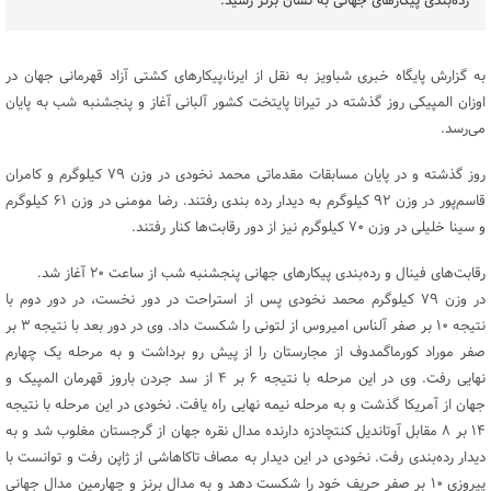
رده‌بندی پیکارهای جهانی به نشان برنز رسید.
به گزارش پایگاه خبری شباویز به نقل از ایرنا،پیکارهای کشتی آزاد قهرمانی جهان در
اوزان المپیکی روز گذشته در تیرانا پایتخت کشور آلبانی آغاز و پنجشنبه شب به پایان
می‌رسد.
روز گذشته و در پایان مسابقات مقدماتی محمد نخودی در وزن ۷۹ کیلوگرم و کامران
قاسم‌پور در وزن ۹۲ کیلوگرم به دیدار رده بندی رفتند. رضا مومنی در وزن ۶۱ کیلوگرم
و سینا خلیلی در وزن ۷۰ کیلوگرم نیز از دور رقابت‌ها کنار رفتند.
رقابت‌های فینال و رده‌بندی پیکارهای جهانی پنجشنبه شب از ساعت ۲۰ آغاز شد.
در وزن ۷۹ کیلوگرم محمد نخودی پس از استراحت در دور نخست، در دور دوم با
نتیجه ۱۰ بر صفر آلناس امیروس از لتونی را شکست داد. وی در دور بعد با نتیجه ۳ بر
صفر موراد کورماگمدوف از مجارستان را از پیش رو برداشت و به مرحله یک چهارم
نهایی رفت. وی در این مرحله با نتیجه ۶ بر ۴ از سد جردن باروز قهرمان المپیک و
جهان از آمریکا گذشت و به مرحله نیمه نهایی راه یافت. نخودی در این مرحله با نتیجه
۱۴ بر ۸ مقابل آوتاندیل کنتچادزه دارنده مدال نقره جهان از گرجستان مغلوب شد و به
دیدار رده‌بندی رفت. نخودی در این دیدار به مصاف تاکاهاشی از ژاپن رفت و توانست با
پیروزی ۱۰ بر صفر حریف خود را شکست دهد و به مدال برنز و چهارمین مدال جهانی