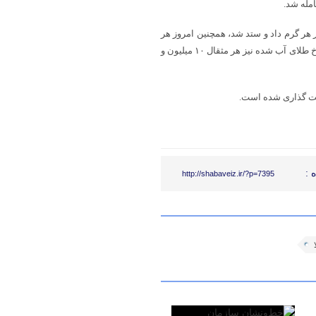
 بازار به قیمت ۲ میلیون و ۴۱۸ هزار تومان در هر گرم داد و ستد شد‌، همچنین امروز هر
مثقال طلای ۱۸ عیار در بازار، ۱۰ میلیون و ۴۶۸ هزار تومان نرخ‌گذاری شد. نرخ طلای آب شده نیز هر مثقال ۱۰ میلیون و
 :
http://shabaveiz.ir/?p=7395