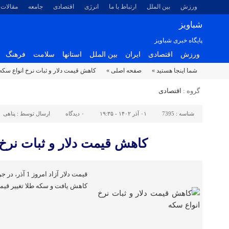
ورزش
بین الملل
ارتباط با ما
انرژی
اقتصادی
جامعه
مقالات
شباویز
پایگاه خبری شباویز
ورزش
اقتصادی
ایران
بین الملل
استانها
سلامت
فرهنگ
شما اینجا هستید »
صفحه اصلی »
کاهش قیمت دلار و ثبات نرخ انواع سکه
گروه :
اقتصادی
شناسه :
7395
۰۱ آذر ۱۴۰۲ - ۱۹:۳۵
۰
دیدگاه
ارسال توسط :
پناهی
کاهش قیمت دلار و ثبات نرخ 
قیمت دلار آزاد
کاهش یافت و سکه طلا تغییر قی