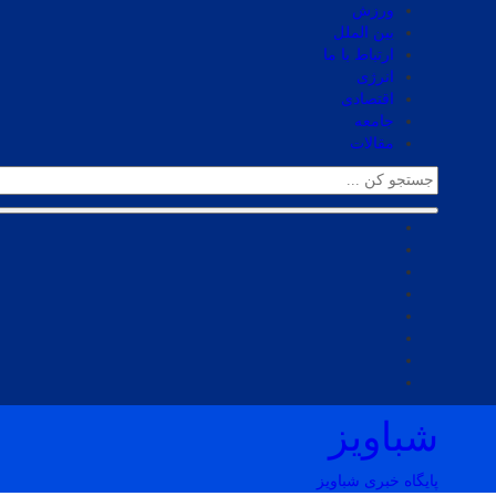
ورزش
بین الملل
ارتباط با ما
انرژی
اقتصادی
جامعه
مقالات
شباویز
پایگاه خبری شباویز