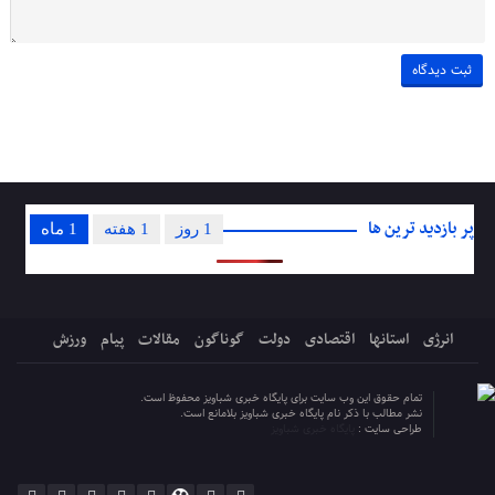
پر بازدید ترین ها
1 روز
1 هفته
1 ماه
انرژی
استانها
اقتصادی
دولت
گوناگون
مقالات
پیام
ورزش
تمام حقوق این وب سایت برای پایگاه خبری شباویز محفوظ است.
نشر مطالب با ذکر نام پایگاه خبری شباویز بلامانع است.
طراحی سایت :
پایگاه خبری شباویز