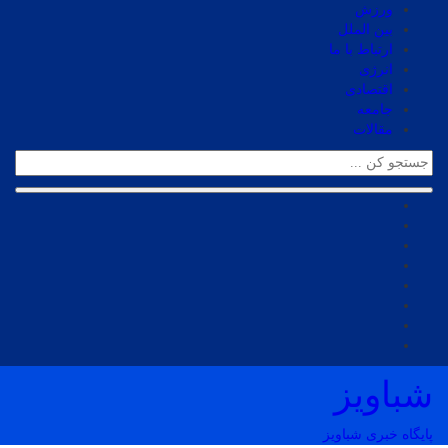
ورزش
بین الملل
ارتباط با ما
انرژی
اقتصادی
جامعه
مقالات
شباویز
پایگاه خبری شباویز