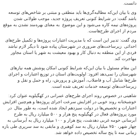
دانست.
وی با بیان این‌که مطالبه‌گری‌ها باید منطقی و مبتنی بر شاخص‌های توسعه
باشد گفت: در شرایط کنونی تعریف پروژه جدید، موجب طولانی شدن
پروژه‌های نیمه کاره می‌شود و این موضوع به معنای بهره‌مند نشدن به موقع
مردم از اجرای طرح‌هاست.
وی گفت: تدبیر این است که با مدیریت اعتبارات پروژه‌ها و تکمیل طرح‌های
احداثی زیرساخت‌های ضروری در شهرستان پیاده شود تا دیگر لازم نباشد
فردی از این منطقه به دنبال کار و بهبود معیشت به شهر یا استان مجاور
مهاجرت کند.
این مقام مسئول با بیان این‌که شرایط کنونی امکان پوشش همه نیازهای
شهرستان را نمی‌دهد افزود: اولویت‌های استان در توزیع اعتبارات و اجرای
طرح‌ها شامل آب و فاضلاب، آموزش و پرورش، راه و حمل و نقل و
زیرساخت‌های توسعه خدمات تعریف شده است.
شاهینی در خصوص روند اجرای طرح‌های عمرانی در کهگیلویه عنوان کرد:
خوشبختانه روند خوبی در افزایش سرعت اجرای پروژه‌ها و هم‌چنین افزایش
اعتبارات و تخصیص‌ها در دولت سیزدهم ایجاد شده است، به طور مثال در
مورد پروژه‌های فعال در کهگیلویه پنج هزار و ۵۰۰ میلیارد ریال به طرح
آبرسانی حومه غربی دهدشت، پنج هزار و ۱۰۰ میلیارد ریال به آبرسانی به
چهار شهر، ۷۵۰ میلیارد ریال به سد کوهبری و مابقی به سد سرپری طی بازه
زمانی سه تا پنج ساله تخصیص داده خواهد شد.