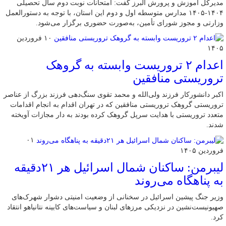
مدیرکل آموزش و پرورش البرز گفت: امتحانات نوبت دوم سال تحصیلی
۱۴۰۴-۱۴۰۵ مدارس متوسطه اول و دوم این استان، با توجه به دستورالعمل
وزارتی و مجوز شورای تأمین، به‌صورت حضوری برگزار می‌شود.
۱۰ فروردین
۱۴۰۵
اعدام ۲ تروریست وابسته به گروهک
تروریستی منافقین
اکبر دانشورکار فرزند ولی‌الله و محمد تقوی سنگ‌دهی فرزند بزرگ از عناصر
تروریستی گروهک تروریستی منافقین که در تهران اقدام به انجام اقدامات
متعدد تروریستی با هدایت سرپل گروهک کرده بودند به دار مجازات آویخته
شدند.
۰۱
فروردین ۱۴۰۵
لیبرمن: ساکنان شمال اسرائیل هر ۲۱دقیقه
به پناهگاه می‌روند
وزیر جنگ پیشین اسرائیل در سخنانی از وضعیت امنیتی دشوار شهرک‌های
صهیونیست‌نشین در نزدیکی مرزهای لبنان و سیاست‌های کابینه نتانیاهو انتقاد
کرد.