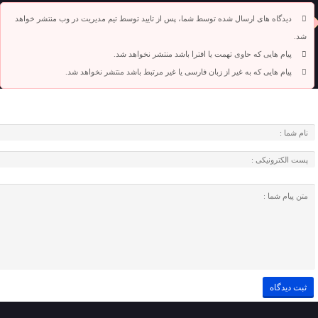
دیدگاه های ارسال شده توسط شما، پس از تایید توسط تیم مدیریت در وب منتشر خواهد
شد.
پیام هایی که حاوی تهمت یا افترا باشد منتشر نخواهد شد.
پیام هایی که به غیر از زبان فارسی یا غیر مرتبط باشد منتشر نخواهد شد.