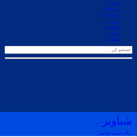
ورزش
بین الملل
ارتباط با ما
انرژی
اقتصادی
جامعه
مقالات
شباویز
پایگاه خبری شباویز