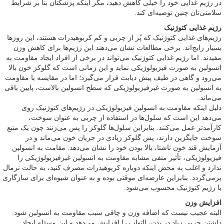
در رژیم غذایی خود را خیلی کاهش دهید، مگر اینکه پزشکتان بنا بر شرایط
سلامتی‌تان چنین توصیه‌ای کند.
رژیم غذایی کتوژنیک
رژیم‌های غذایی کتوژنیک که پُر از چربی و کم کربوهیدرات هستند، این روزها
بسیار رایج‌اند. برخی مطالعات نشان می‌دهند این رژیم‌ها برای کاهش وزن
مفیدند. اما رژیم غذایی کتوژنیک می‌تواند در برخی از افراد ایجاد مقاومت به
انسولین به صورت فیزیولوژیکی نماید و این زمانی است که گلوکز خون بالا
می‌رود و گاهی در طیف پیش دیابت قرار می‌گیرد؛ اما در مقایسه با مقاومت
به انسولین به صورت غیرفیزیولوژیکی که سطح انسولین بالاست، پایین باقی
می‌ماند.
دلیل اینکه مقاومت به انسولین فیزیولوژیکی در رژیم‌های کتوژنیک روی
می‌دهد این است که سلول‌ها در استفاده از چربی به عنوان سوخت،
کارآمدتر عمل می‌کنند. بنابراین سلول‌ها گلوکز را پس می‌زنند چون یک منبع
سوخت جایگزین دارند، پس گلوکز زیادی در جریان خون می‌ماند و در
آزمایش قند خون ناشتا، بالا بودن خود را نشان می‌دهد. مقامت به انسولین
فیزیولوژیکی، تأثیر منفی مشابه مقاومت به انسولین غیرفیزیولوژیکی را
ندارد و اغلب به محض اینکه دوباره کربوهیدرات مصرف کنید، به حالت نرمال
برمی‌گردد. بنابراین عارضه‌ای موقتی بوده و به عنوان شیوه‌ای برای سازگاری
با رژیم کتوژنیک محسوب می‌شود.
افزایش وزن
البته عجیب نیست که اضافه وزن و چاقی سبب مقاومت به انسولین شود.
داشتن چربی زیاد در بدن، التهاب را افزایش می‌دهد و این مسئله ایجاد