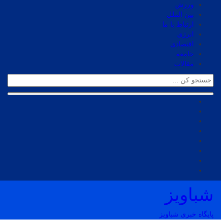
ورزش
بین الملل
ارتباط با ما
انرژی
اقتصادی
جامعه
مقالات
شباویز
پایگاه خبری شباویز