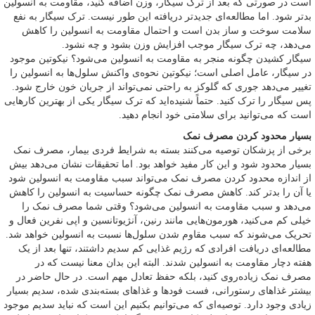
است در صورتی که بعد از ترک سیگار، وزن اضافه کنید، مقاومت به انسولین
بدتر شود. اما مطالعه‌ای جدیدتر دریافته این طور نیست. ترک سیگار به نفع
سلامت سوخت و ساز بدن است و احتمال مقاومت به انسولین را کاهش
می‌دهد، چه ترک سیگار موجب افزایش وزن بشود و چه نشود.
سیگار کشیدن چگونه منجر به مقاومت به انسولین می‌شود؟ نیکوتین موجود
در سیگار، عامل اصلی است؛ نیکوتین نحوه‌ی واکنش سلول‌ها به انسولین را
تغییر می‌دهد جوری که گلوکز به راحتی نمی‌تواند از جریان خون خارج شود.
پس سیگار را ترک کنید. حتماً شنیده‌اید که ترک سیگار یکی از بهترین کارهایی
است که می‌توانید برای سلامتی خود انجام دهید.
بسیار محدود کردن مصرف نمک
برخی از پزشکان توصیه می‌کنند بسته به شرایط فردی بیمار، مصرف نمک
بسیار محدود شود و این کار مفید خواهد بود. اما تحقیقات نشان می‌دهد بیش
از اندازه محدود کردن مصرف نمک می‌تواند سبب مقاومت به انسولین شود
یا آن را بدتر کند. کاهش مصرف نمک چگونه حساسیت به انسولین را کاهش
می‌دهد و سبب مقاومت به انسولین می‌شود؟ وقتی شما مصرف نمک را
خیلی کم می‌کنید، هورمون‌هایی مانند رنین، آنژیوتانسین و اپی نفرین فعال و
تحریک می‌شوند که سبب مقاوم شدن سلول‌ها نسبت به انسولین خواهد شد.
مطالعه‌ای دریافت افرادی که رژیم غذایی کم سدیم داشتند، تنها بعد از یک
هفته دچار مقاومت به انسولین شدند. البته این بدان معنا نیست که در
مصرف نمک زیاده‌روی کنید، بلکه حفظ تعادل مهم است. در حال حاضر در
بیشتر غذاهای رستورانی، فست فودها و غذاهای بسته‌بندی شده، سدیم بسیار
زیادی وجود دارد. توصیه‌ای که می‌توانیم بکنیم این است که نباید سدیم موجود