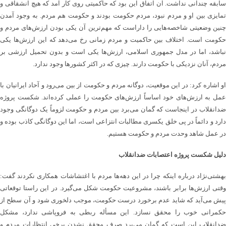
سابقه چندانی نداشت. آن اتفاق این بود که حاکمیتی روی کار آمد که هیچ انشقاقی و
تمایزی بین او و مردم نبود، مردم حکومت بودند و حکومت هم مردم. به وجود آمدن
چنین وضعیتی شاخصه‌هایی را داراست که مهم‌ترین ‌آن یکی بودن ارزش‌های مردم و
حکومت است. اختلاف بین حاکمیت و مردم زمانی رخ می‌دهد که این ارزش‌ها یکی
نباشد، اما در مدل جمهوری اسلامی، ارزش‌ها یکی است و بدون تحمیل ارزشی بر
مردم، آنان نزدیکی با حکومت دارند. چیزی که در اکثر کشورها وجود ندارد.
او اشاره کرد: در این موقعیت، دوگانه مردم و حکومت از بین می‌رود و آحاد ایرانیان با
عمل به ارزش‌های خود اساساً ارزش‌های حکومت را عملی کرده‌اند. شکست پروژه
ضدانقلاب در اینجاست که گمان می‌برد بین مردم و حکومت لزوماً یک دوگانگی وجود
دارد و دائماً در پی خلق یکسری مطالبات انتزاعی است، اما این دوگانگی کاذب بوده و
در عمل شاهد وحدت مردم و حکومت هستیم.
دلیل شکست پروژه اعتصابات ضدانقلاب
بهشتی‌نژاد درباره اینکه چرا در این دهه‌ها مردم با اغتشاشات همکاری نکردند گفت:
وقتی ارزش‌ها برابر باشند، مشروعیت حکومت شکل می‌گیرد. در این راستا توقعاتی
پیش می‌آید که شاید عدم برخورد درست حکومت، موجب دلخوری شود و آن سطح از
حکمرانی خوب را محقق نسازد. این مسأله ربطی به فروپاشی ندارد، مشکل
ضدانقلاب این است که گمان می‌برد صرف محقق نشدن برخی انتظارات مردم و