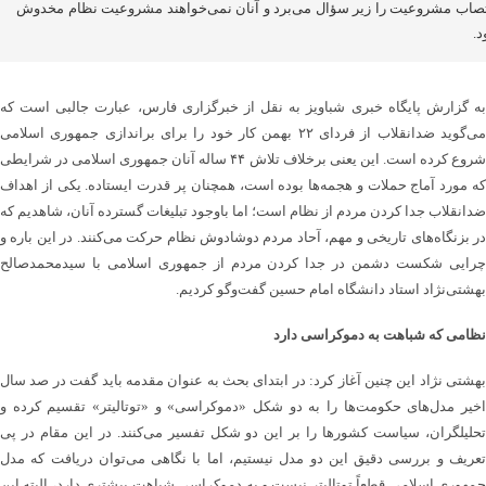
صاب مشروعیت را زیر سؤال می‌برد و آنان نمی‌خواهند مشروعیت نظام مخدوش
.
به گزارش پایگاه خبری شباویز به نقل از خبرگزاری فارس، عبارت جالبی است که
می‌گوید ضدانقلاب از فردای ۲۲ بهمن کار خود را برای براندازی جمهوری اسلامی
شروع کرده است. این یعنی برخلاف تلاش ۴۴ ساله آنان جمهوری اسلامی در شرایطی
که مورد آماج حملات و هجمه‌ها بوده است، همچنان پر قدرت ایستاده. یکی از اهداف
ضدانقلاب جدا کردن مردم از نظام است؛ اما باوجود تبلیغات گسترده آنان، شاهدیم که
در بزنگاه‌های تاریخی و مهم، آحاد مردم دوشادوش نظام حرکت می‌کنند. در این باره و
چرایی شکست دشمن در جدا کردن مردم از جمهوری اسلامی با سیدمحمدصالح
بهشتی‌نژاد استاد دانشگاه امام حسین گفت‌وگو کردیم.
نظامی که شباهت به دموکراسی دارد
بهشتی نژاد این چنین آغاز کرد: در ابتدای بحث به عنوان مقدمه باید گفت در صد سال
اخیر مدل‌های حکومت‌ها را به دو شکل «دموکراسی» و «توتالیتر» تقسیم کرده و
تحلیلگران، سیاست کشورها را بر این دو شکل تفسیر می‌کنند. در این مقام در پی
تعریف و بررسی دقیق این دو مدل نیستیم، اما با نگاهی می‌توان دریافت که مدل
جمهوری اسلامی قطعاً توتالیتر نیست و به دموکراسی شباهت بیشتری دارد، البته این