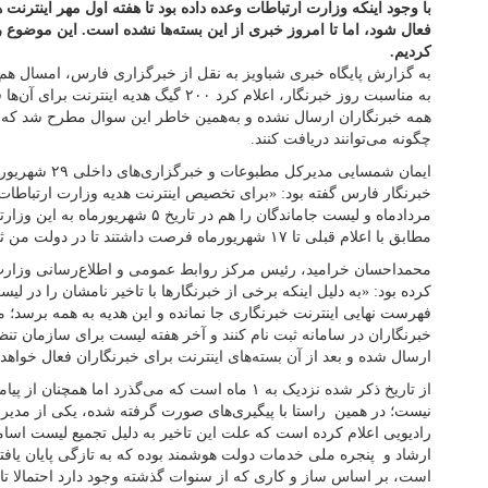
با وجود اینکه وزارت ارتباطات وعده داده بود تا هفته اول مهر اینترنت 
فعال شود، اما تا امروز خبری از این بسته‌ها نشده است. این موضوع 
کردیم.
به گزارش پایگاه خبری شباویز به نقل از خبرگزاری فارس، امسال هم
به مناسبت روز خبرنگار، اعلام کرد ۲۰۰ گیگ هدی
همه خبرنگاران ارسال نشده و به‌همین خاطر این سوال مطرح شد که جا
چگونه می‌توانند دریافت کنند.
ایمان شمسایی مدیر
مردادماه و لیست جاماندگان را هم در تاریخ 
مطابق با اعلام قبلی تا ۱۷ شهریورماه فرصت داشتند تا در دولت من ثبت نام کنند.»
محمداحسان خرامید، رئیس مرکز روابط عمومی و اطلاع‌رسانی وزارت ار
کرده بود: «به دلیل اینکه برخی از خبرنگارها با تاخیر نامشان را در 
فهرست نهایی اینترنت خبرنگاری جا نمانده و این هدیه به همه برسد؛ ما
خبرنگاران در سامانه ثبت نام کنند و آخر هفته لیست برای سازمان تنظ
ارسال شده و بعد از آن بسته‌های اینترنت برای خبرنگاران فعال خواهد
از تاریخ ذکر شده نزدیک به ۱ ماه است که می‌گذرد اما 
نیست؛ در همین راستا با پیگیری‌های صورت گرفته شده، یکی از مدیر
رادیویی اعلام کرده است که علت این تاخیر به دلیل تجمیع لیست اسام
ارشاد و پنجره ملی خدمات دولت هوشمند بوده که به تازگی پایان یافته 
است، بر اساس ساز و کاری که از سنوات گذشته وجود دارد احتمالا تا پای