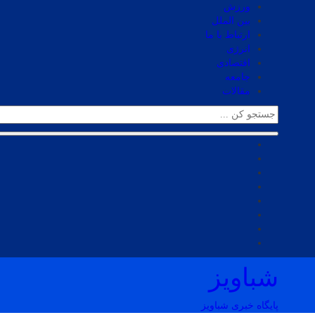
ورزش
بین الملل
ارتباط با ما
انرژی
اقتصادی
جامعه
مقالات
شباویز
پایگاه خبری شباویز