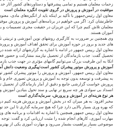
زحمات معلمان هستیم و تمامی پیشرفتها و دستاوردهای کشور آثار خ
موفقیت در آموزش و پرورش در گروی تقویت انگیزه معلمان است
معاون اول رئیس‌جمهور با تأکید بر اینکه باید از انگیزه‌های مادی، م
خاطرنشان کرد: اگر می خواهیم در برنامه‌های آموزش و پرورش موفق با
معلمان تلاش کنیم چرا که این عزیزان در حقیقت مجری تصمیمات و ب
آموزان هستند.
وی همچنین بر ضرورت به کارگیری روشهای نوین آموزشی و تربیتی تأ
های جدید و بروز در حوزه آموزش برای تحقق اهداف آموزش و پرورش 
معاون اول رییس جمهور در ادامه با اشاره به گزارشهای ارائه شده د
تحصیل گفت: جذب بازماندگان از تحصیل نیازمند مشارکت و حضور فعا
اتکا به این ظرفیت بزرگ می‌توانیم گامهای مؤثری در جهت جذب بازمان
آموزش و پرورش موتور پیشران کشور است/پیگیری وضعیت دانش آموز
معاون اول رییس جمهور، آموزش و پرورش را موتور پیشران کشور توصیف
به پیشرفت و توسعه بدون توجه به آموزش و پرورش تصوری خام و ن
پرورش خواست گزارشی جامع و دقیق از آمار بازماندگان از تحصیل تدو
انسداد بی سوادی هر چه سریع تر نهایی و سند تحول بنیادین آموزش و
هر نوع هزینه‌ای در آموزش و پرورش، سرمایه‌گذاری است
مخبر افزود: به هر میزان که در بخش آموزش و پرورش هزینه کنیم 
که بهره وری بسیار بالایی دارد چرا که هیچ سرمایه گذاری تا این حد تو
معاون اول رییس جمهور همچنین با اشاره به اقدامات و برنامه های
مهارت آموزی، کارهای انجام شده را مثبت ارزیابی کرد و گفت: توجه 
موضوعی بسیار پراهمیت بشمار می‌رود و مهارت آموزی یکی از بهترین