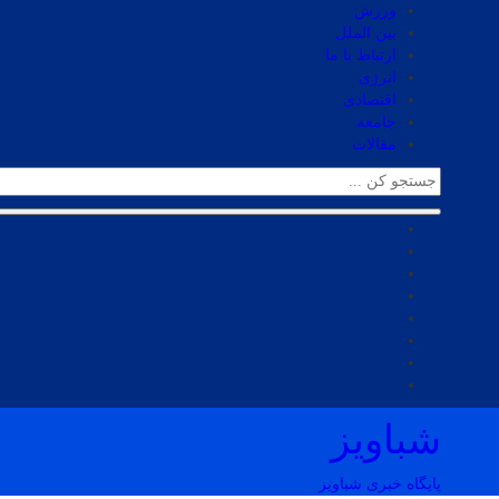
ورزش
بین الملل
ارتباط با ما
انرژی
اقتصادی
جامعه
مقالات
شباویز
پایگاه خبری شباویز