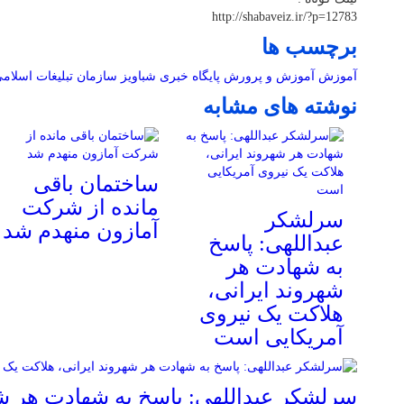
http://shabaveiz.ir/?p=12783
برچسب ها
آموزش
آموزش و پرورش
پایگاه خبری شباویز
سازمان تبلیغات اسلام
نوشته های مشابه
ساختمان باقی
مانده از شرکت
سرلشکر
آمازون منهدم شد
عبداللهی: پاسخ
به شهادت هر
شهروند ایرانی،
هلاکت یک نیروی
آمریکایی است
سرلشکر عبداللهی: پاسخ به شهادت هر شه