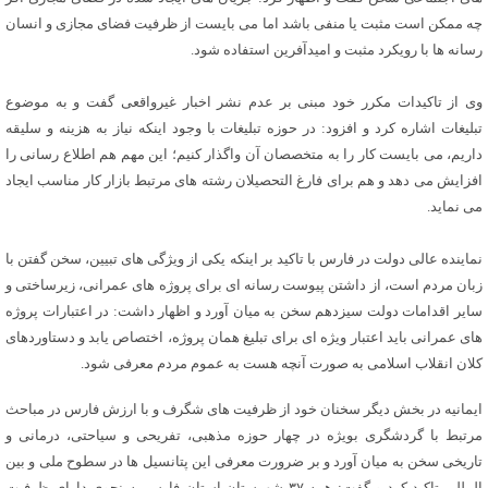
چه ممکن است مثبت یا منفی باشد اما می بایست از ظرفیت فضای مجازی و انسان
رسانه ها با رویکرد مثبت و امیدآفرین استفاده شود.
وی از تاکیدات مکرر خود مبنی بر عدم نشر اخبار غیرواقعی گفت و به موضوع
تبلیغات اشاره کرد و افزود: در حوزه تبلیغات با وجود اینکه نیاز به هزینه و سلیقه
داریم، می بایست کار را به متخصصان آن واگذار کنیم؛ این مهم هم اطلاع رسانی را
افزایش می دهد و هم برای فارغ التحصیلان رشته های مرتبط بازار کار مناسب ایجاد
می نماید.
نماینده عالی دولت در فارس با تاکید بر اینکه یکی از ویژگی های تبیین، سخن گفتن با
زبان مردم است، از داشتن پیوست رسانه ای برای پروژه های عمرانی، زیرساختی و
سایر اقدامات دولت سیزدهم سخن به میان آورد و اظهار داشت: در اعتبارات پروژه
های عمرانی باید اعتبار ویژه ای برای تبلیغ همان پروژه، اختصاص یابد و دستاوردهای
کلان انقلاب اسلامی به صورت آنچه هست به عموم مردم معرفی شود.
ایمانیه در بخش دیگر سخنان خود از ظرفیت های شگرف و با ارزش فارس در مباحث
مرتبط با گردشگری بویژه در چهار حوزه مذهبی، تفریحی و سیاحتی، درمانی و
تاریخی سخن به میان آورد و بر ضرورت معرفی این پتانسیل ها در سطوح ملی و بین
المللی تاکید کرد و گفت: همه ۳۷ شهرستان استان فارس به نحوی دارای ظرفیت