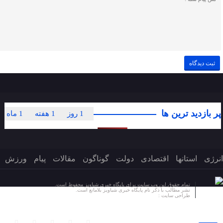
پر بازدید ترین ها
1 روز
1 هفته
1 ماه
انرژی
استانها
اقتصادی
دولت
گوناگون
مقالات
پیام
ورزش
تمام حقوق این وب سایت برای پایگاه خبری شباویز محفوظ است.
نشر مطالب با ذکر نام پایگاه خبری شباویز بلامانع است.
طراحی سایت :
پایگاه خبری شباویز