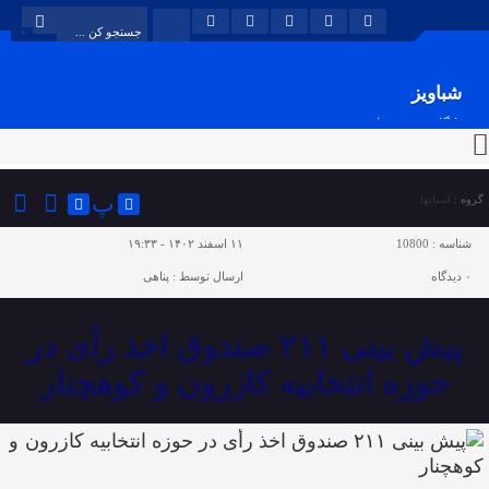
شباویز
پایگاه خبری شباویز
پ
گروه :
استانها
شناسه :
10800
۱۱ اسفند ۱۴۰۲ - ۱۹:۳۳
۰
دیدگاه
ارسال توسط :
پناهی
پیش بینی ۲۱۱ صندوق اخذ رأی در
حوزه انتخابیه کازرون و کوهچنار